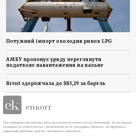
Потужний імпорт охолодив ринок LPG
АМКУ пропонує уряду переглянути
податкове навантаження на пальне
Brent здорожчала до $83,29 за барель
При копіюванні матеріалів сайту посилання на enkorr.com.ua обов'язкове. Усі матеріали,
розміщені на enkorr.com.ua з посиланням на ІА «Інтерфакс-Україна», не підлягають
подальшій публікації, крім як з письмового рішення ІА.