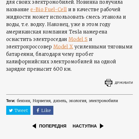
для своих электромобилей. Новинка получила
название
e-Bio Fuel-Cell
и в качестве рабочей
жидкости может использовать смесь этанола и
воды, т.е. водку. Наконец, уже в этом году
американская компания Tesla намерена
оснастить электроседан
Model S
и
электрокроссовер
Model X
усиленными тяговыми
батареями, благодаря чему пробег
калифорнийских электромобилей на одной
зарядке превысит 600 км.
ДРУКУВАТИ
бензин
Норвегия
дизель
экология
электромобили
Теги:
Tweet
Like
ПОПЕРЕДНЯ
НАСТУПНА