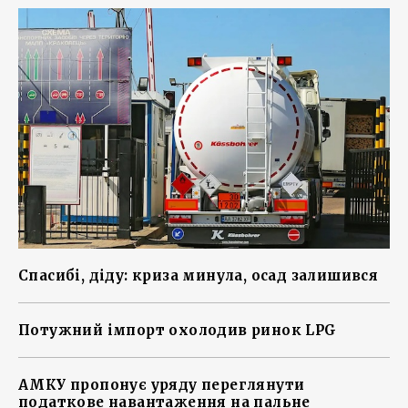
Спасибі, діду: криза минула, осад залишився
Потужний імпорт охолодив ринок LPG
АМКУ пропонує уряду переглянути
податкове навантаження на пальне