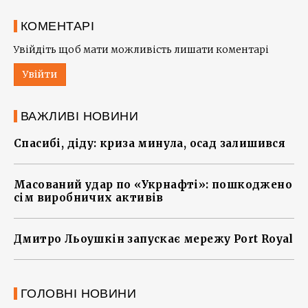
КОМЕНТАРІ
Увійдіть щоб мати можливість лишати коментарі
Увійти
ВАЖЛИВІ НОВИНИ
Спасибі, діду: криза минула, осад залишився
Масований удар по «Укрнафті»: пошкоджено
сім виробничих активів
Дмитро Льоушкін запускає мережу Port Royal
ГОЛОВНІ НОВИНИ