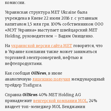
комиссии.
Украинская структура MET Ukraine была
учреждена в Киеве 22 июля 2016 г. с уставным
капиталом 1,5 млн грн. 100% собственником ООО
«МЭТ Украина» выступает швейцарский MET
Holding, руководителем – Вадим Онищенко.
На
украинской версии сайта MET
говорится, что
в Украине компания также может заниматься
торговлей электроэнергией, нефтью и
нефтепродуктами.
Как сообщал
OilNews
, в июне
аналогичную
лицензию получил
международный
трейдер Trafigura.
Справка
OilNews
40% MET Holding AG
принадлежит
венгерской компании MOL
, 24%
владеет топ-менеджер MOL Бенджамин