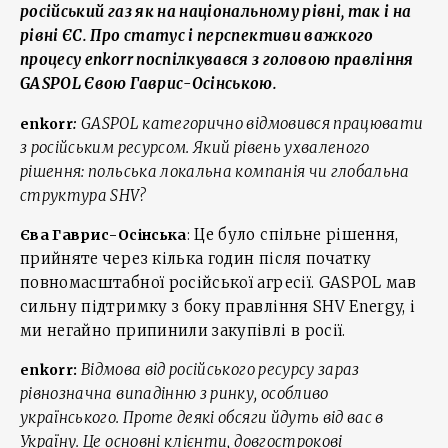
російський газ як на національному рівні, так і на
рівні ЄС. Про статус і перспективи важкого
процесу enkorr поспілкувався з головою правління
GASPOL Євою Гаврис-Осінською.
GASPOL категорично відмовився працювати
enkorr
:
з російським ресурсом. Який рівень ухваленого
рішення: польська локальна компанія чи глобальна
структура SHV?
Це було спільне рішення,
Єва Гаврис-Осінська
:
прийняте через кілька годин після початку
повномасштабної російської агресії. GASPOL мав
сильну підтримку з боку правління SHV Energy, і
ми негайно припинили закупівлі в росії.
Відмова від російського ресурсу зараз
enkorr:
рівнозначна випадінню з ринку, особливо
українського. Проте деякі обсяги йдуть від вас в
Україну. Це основні клієнти, довгострокові