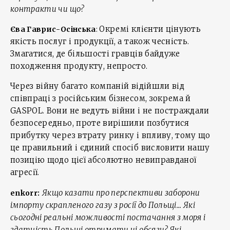
контракти чи що?
Окремі клієнти цінують
Єва Гаврис-Осінська
:
якість послуг і продукції, а також чесність.
Змагатися, де більшості гравців байдуже
походження продукту, непросто.
Через війну багато компаній відійшли від
співпраці з російським бізнесом, зокрема й
GASPOL. Вони не ведуть війни і не постраждали
безпосередньо, проте вирішили позбутися
прибутку через втрату ринку і впливу, тому що
це правильний і єдиний спосіб висловити нашу
позицію щодо цієї абсолютно невиправданої
агресії.
Якщо казати про перспективи заборони
enkorr:
імпорту скрапленого газу з росії до Польщі... Які
сьогодні реальні можливості постачання з моря і
здатність Польщі отримати ці обсяги? Які