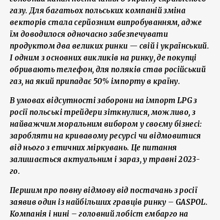
газу. Для багатьох польських компаній зміна
векторів стала серйозним випробуванням, адже
їм доводилося одночасно забезпечувати
продуктом два великих ринки — свій і український.
І одним з основних викликів на ринку, де покупці
обривають телефон, для поляків став російський
газ, на який припадає 50% імпорту в країну.
В умовах відсутності заборони на імпорт LPG з
росії польські трейдери зіткнулися, можливо, з
найважчим моральним вибором у своєму бізнесі:
заробляти на кривавому ресурсі чи відмовитися
від нього з етичних міркувань. Це питання
залишається актуальним і зараз, у травні 2023-
го.
Першим про повну відмову від постачань з росії
заявив один із найбільших гравців ринку – GASPOL.
Компанія і нині – головний лобіст ембарго на