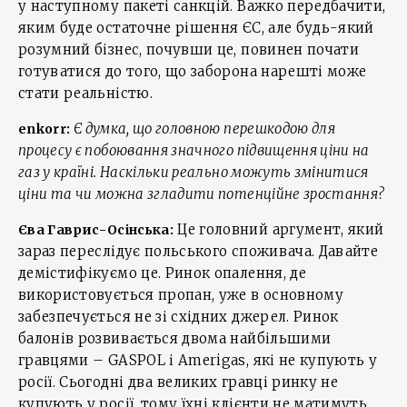
у наступному пакеті санкцій. Важко передбачити,
яким буде остаточне рішення ЄС, але будь-який
розумний бізнес, почувши це, повинен почати
готуватися до того, що заборона нарешті може
стати реальністю.
Є думка, що головною перешкодою для
enkorr:
процесу є побоювання значного підвищення ціни на
газ у країні. Наскільки реально можуть змінитися
ціни та чи можна згладити потенційне зростання?
Це головний аргумент, який
Єва Гаврис-Осінська:
зараз переслідує польського споживача. Давайте
демістифікуємо це. Ринок опалення, де
використовується пропан, уже в основному
забезпечується не зі східних джерел. Ринок
балонів розвивається двома найбільшими
гравцями – GASPOL і Amerigas, які не купують у
росії. Сьогодні два великих гравці ринку не
купують у росії, тому їхні клієнти не матимуть