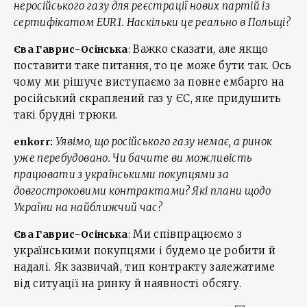
неросійського газу для реєстрації нових партій із
сертифікатом EUR1. Наскільки це реально в Польщі?
Важко сказати, але якщо
Єва Гаврис-Осінська
:
поставити таке питання, то це може бути так. Ось
чому ми рішуче виступаємо за повне ембарго на
російський скраплений газ у ЄС, яке придушить
такі брудні трюки.
Уявімо, що російського газу немає, а ринок
enkorr:
уже перебудовано. Чи бачите ви можливість
працювати з українськими покупцями за
довгостроковими контрактами? Які плани щодо
України на найближчий час?
Ми співпрацюємо з
Єва Гаврис-Осінська
:
українськими покупцями і будемо це робити й
надалі. Як зазвичай, тип контракту залежатиме
від ситуації на ринку й наявності обсягу.