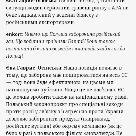
: На наш погляд, у нинішній
Єва Гаврис-Осінська
ситуації жоден серйозний гравець ринку з АРА не
буде зацікавлений у веденні бізнесу з
російськими експортерами.
Уявімо, що Польща заборонила російський
enkorr:
газ. Що робити з країнами Балтії? Вони також
постачали б «литовський» і «латвійський» газ до
Польщі.
Єва Гаврис-Осінська
: Наша позиція полягає в
тому, що заборона має поширюватися на весь ЄС
— тоді вона буде ефективною, на цьому ми
наголошуємо публічно. Якщо це не нав’язано ЄС,
це можна зробити також на національному рівні.
Польський законопроєкт про спеціальні заходи
проти росії у зв’язку з її агресією проти України
дозволяє заборонити продукт (наприклад,
російське вугілля) або окрему компанію (як це
було у разі з польською філією «новатеку»). Це