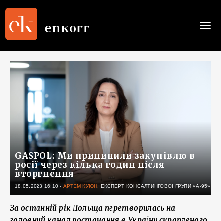
Togg
navi
GASPOL: Ми припинили закупівлю в
росії через кілька годин після
вторгнення
18.05.2023 16:10
-
АРТЕМ КУЮН
, ЕКСПЕРТ КОНСАЛТИНГОВОЇ ГРУПИ «А-95»
За останній рік Польща перетворилась на
головний канал постачання в Україну скрапленого