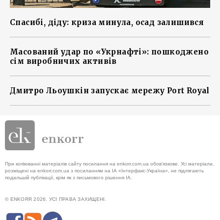
Спасибі, діду: криза минула, осад залишився
Масований удар по «Укрнафті»: пошкоджено
сім виробничих активів
Дмитро Льоушкін запускає мережу Port Royal
При копіюванні матеріалів сайту посилання на enkorr.com.ua обов'язкове. Усі матеріали,
розміщені на enkorr.com.ua з посиланням на ІА «Інтерфакс-Україна», не підлягають
подальшій публікації, крім як з письмового рішення ІА.
© ENKORR 2026. УСІ ПРАВА ЗАХИЩЕНІ.