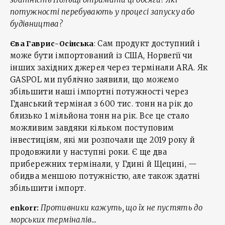
потужності перебувають у процесі запуску або
будівництва?
Сам продукт доступний і
Єва Гаврис-Осінська
:
може бути імпортований із США, Норвегії чи
інших західних джерел через термінали ARA. Як
GASPOL ми публічно заявили, що можемо
збільшити наші імпортні потужності через
Гданський термінал з 600 тис. тонн на рік до
близько 1 мільйона тонн на рік. Все це стало
можливим завдяки кільком поступовим
інвестиціям, які ми розпочали ще 2019 року й
продовжили у наступні роки. Є ще два
прибережних термінали, у Гдині й Щецині, —
обидва меншою потужністю, але також здатні
збільшити імпорт.
Противники кажуть, що їх не пустять до
enkorr:
морських терміналів...