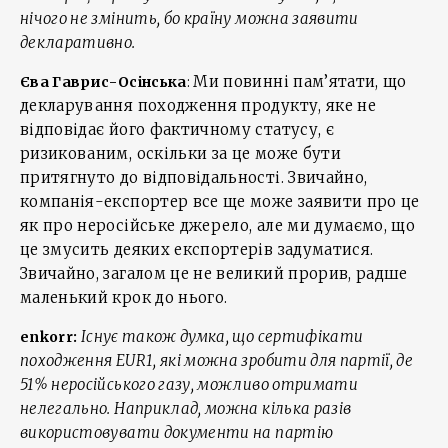
нічого не змінить, бо країну можна заявити
декларативно.
Ми повинні пам’ятати, що
Єва Гаврис-Осінська
:
декларування походження продукту, яке не
відповідає його фактичному статусу, є
ризикованим, оскільки за це може бути
притягнуто до відповідальності. Звичайно,
компанія-експортер все ще може заявити про це
як про неросійське джерело, але ми думаємо, що
це змусить деяких експортерів задуматися.
Звичайно, загалом це не великий прорив, радше
маленький крок до нього.
Існує також думка, що сертифікати
enkorr:
походження EUR1, які можна зробити для партії, де
51% неросійського газу, можливо отримати
нелегально. Наприклад, можна кілька разів
використовувати документи на партію