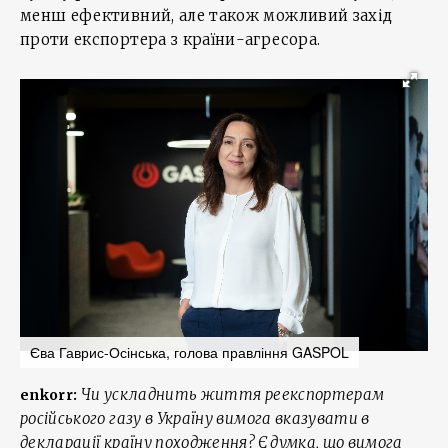
менш ефективний, але також можливий захід
проти експортера з країни-агресора.
Єва Гаврис-Осінська, голова правління GASPOL
Чи ускладнить життя реекспортерам
enkorr:
російського газу в Україну вимога вказувати в
декларації країну походження? Є думка, що вимога