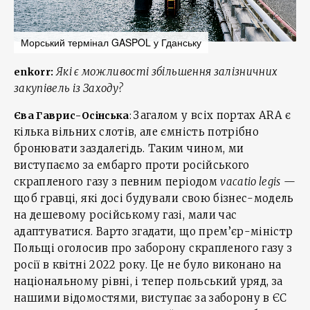
Морський термінал GASPOL у Гданську
Які є можливості збільшення залізничних
enkorr:
закупівель із Заходу?
Загалом у всіх портах ARA є
Єва Гаврис-Осінська
:
кілька вільних слотів, але ємність потрібно
бронювати заздалегідь. Таким чином, ми
виступаємо за ембарго проти російського
скрапленого газу з певним періодом
vacatio legis
—
щоб гравці, які досі будували свою бізнес-модель
на дешевому російському газі, мали час
адаптуватися. Варто згадати, що прем’єр-міністр
Польщі оголосив про заборону скрапленого газу з
росії в квітні 2022 року. Це не було виконано на
національному рівні, і тепер польський уряд, за
нашими відомостями, виступає за заборону в ЄС