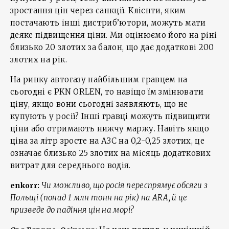
зростання цін через санкції. Клієнти, яким
постачають інші дистриб’ютори, можуть мати
деяке підвищення ціни. Ми оцінюємо його на ріні
близько 20 злотих за балон, що дає додаткові 200
злотих на рік.
На ринку автогазу найбільшим гравцем на
сьогодні є PKN ORLEN, то навіщо їм змінювати
ціну, якщо вони сьогодні заявляють, що не
купують у росії? Інші гравці можуть підвищити
ціни або отримають нижчу маржу. Навіть якщо
ціна за літр зросте на АЗС на 0,2-0,25 злотих, це
означає близько 25 злотих на місяць додаткових
витрат для середнього водія.
Чи можливо, що росія переспрямує обсяги з
enkorr:
Польщі (понад 1 млн тонн на рік) на ARA, й це
призведе до падіння цін на морі?