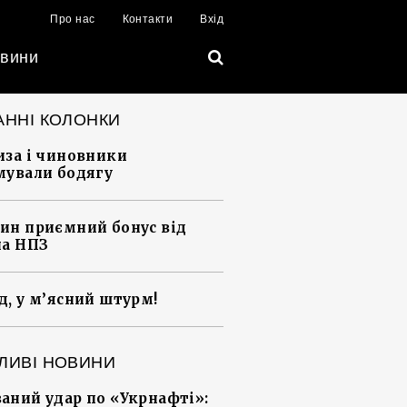
Про нас
Контакти
Вхід
вини
АННІ КОЛОНКИ
иза і чиновники
мували бодягу
ин приємний бонус від
на НПЗ
д, у м’ясний штурм!
ЛИВІ НОВИНИ
аний удар по «Укрнафті»: