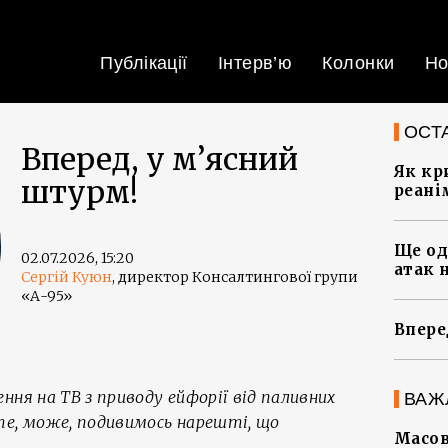
Публікації
Інтерв’ю
Колонки
Но
ОСТ
Вперед, у м’ясний
Як кр
штурм!
реані
Ще од
02.07.2026, 15:20
атак 
Сергій Куюн
, директор Консалтингової групи
«А-95»
Впере
ння на ТВ з приводу ейфорії від паливних
ВАЖ
те, може, подивимось нарешті, що
Масов