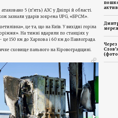
пошко
актив
і атаковано 5 (п’ять) АЗС у Дніпрі й області.
кож зазнали ударів зокрема UPG, «БРСМ».
Дмитр
етилівка», це та, що на Київ. У вихідні горіла
мереж
оріжжя». На тижні вдарили по станціях у
це 150 км до Харкова і 60 км до Павлограда.
Через
Слов’
ичке сховище пального на Кіровоградщині.
(фото