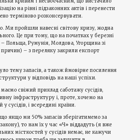
стільки кривим і несвоєчасним, що вистачило
зацію на рівні підзаконних актів і перенести
ішено терміново розконсервувати.
мо. Ми пройшли навесні світову кризу, жодна
ьного. Це при тому, що на початках у березні
– Польща, Румунія, Молдова, Угорщина зі
 причин) – з переляку закрили експорт
нуло тему запасів, а також ймовірне посилення
труктури у відповідь на наші успіхи.
 маємо свіжий приклад саботажу сусідів,
ивну інфраструктуру і, проте, хочемо на
у сусідів, і всередині країни.
, що якщо ми 50% запасів зберігатимемо за
акону), то нам їх у час «Ч» віддадуть (я вже
льних місткостей у сусідів немає, не кажучи
якимось чином треба ще залучити в