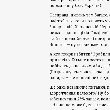
нормативну базу України).
Насправді питань там багато, 
нафтобазах, коли полюють уже
Запорізькій, Харківській, Чер
немає жодної вцілілої нафтоба
Та й на правобережжі погоріло
Вінниця – ну всюди вже горіло
А хто покриє збитки? Зробили 
прилетіло. Більше просто не п
побіжать до великих, а їм де 
(Розраховується як частка від
вони, там же кишені не бездо
Ще одне невеличке питання, пр
здорожчання пального? Ну бо т
забезпечення 25% запасу, комп
скільки це може бути, але дек