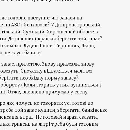
але головне наступне: які запаси на
 на АЗС і бензовози? У Дніпропетровській,
нігівській, Сумській, Херсонській областях
зи. Де половині країни зберігати той запас?
 чимало. Луцьк, Рівне, Тернопіль, Львів,
, це ж усі бачили.
запас, прилетіло. Знову привезли, знову
овезуть. Спочатку відваляться малі, всі
зберігати необхідну норму запасу?
 обороту). Коли згорить у них, зупиняться і
нні. Отже, впевнено прямуємо у сосну.
о яке чомусь не говорять: усі готові до
реба той запас купити, зберігати, банківське
енсація втрат. Не готовий наразі сказати,
ілька гривень на літрі треба бути готовим