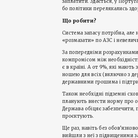
заплатити. Здається, у Португа
бо політики перелякались здо
Що робити?
Система запасу потрібна, але
«розмазати» по АЗС і невелич
За попередніми розрахунками
компромісом між необхідністю
є в країні. А от 9%, які мають
ношею для всіх (включно з де
державними грошима і підтр
Також необхідні підземні схо
планують внести норму про об
Держава обіцяє забезпечити,
проєктують.
Ще раз, навіть без обов’язков
вийшли з неї з підвищеними з