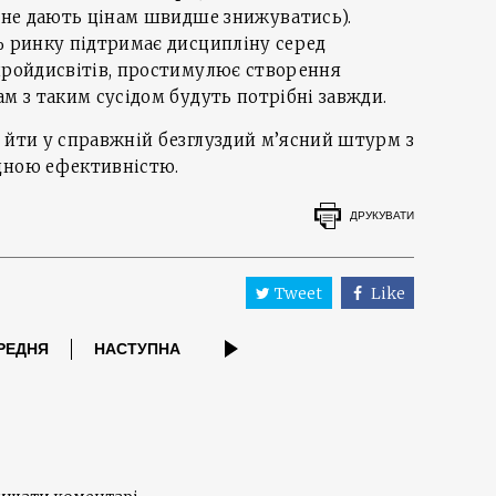
й не дають цінам швидше знижуватись).
% ринку підтримає дисципліну серед
 пройдисвітів, простимулює створення
ам з таким сусідом будуть потрібні завжди.
 йти у справжній безглуздий м’ясний штурм з
дною ефективністю.
ДРУКУВАТИ
Tweet
Like
РЕДНЯ
НАСТУПНА