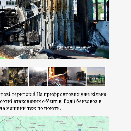
нтові території! На прифронтових уже кілька
сотні атакованих об’єктів. Водії бензовозів
о на машини теж полюють.