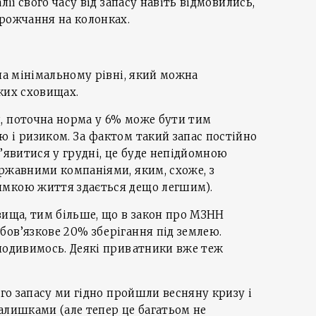
лії свого часу від запасу навіть відмовились,
рожчання на колонках.
 на мінімальному рівні, який можна
ких сховищах.
, поточна норма у 6% може бути тим
 і ризиком. За фактом такий запас постійно
 з’явитися у грудні, це буде непідйомною
ржавними компаніями, яким, схоже, з
имкою життя здається дещо легшим).
вища, тим більше, що в закон про МЗНН
ов’язкове 20% зберігання під землею.
 подивимось. Деякі приватники вже теж
ого запасу ми гідно пройшли весняну кризу і
алишками (але тепер це багатьом не