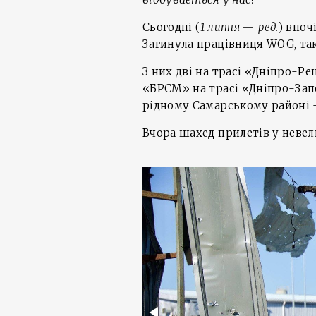
Сьогодні (
1 липня — ред.
) вноч
Загинула працівниця WOG, та
З них дві на трасі «Дніпро-Реш
«БРСМ» на трасі «Дніпро-Зап
рідному Самарському районі – 
Вчора шахед прилетів у невел