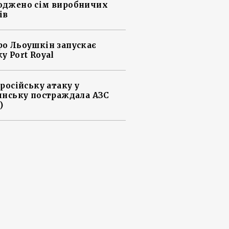
джено сім виробничих
ів
о Льоушкін запускає
у Port Royal
 російську атаку у
янську постраждала АЗС
)