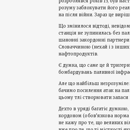
розроблявся років 15, був на
розуму заблокувати його реалі
на після війни. Зараз це вир
Що змінилося відтоді, невідо
станція не зупинилась без пал
шановні закордонні партнери 
Словаччиною (нехай і з інших
нафтопродуктів.
Є думка, що саме це й тригер
бомбардувань паливної інфрас
Але що найбільш незрозуміле:
бачимо посилення атак на пал
цьому тлі створювати запаси й 
Дехто в уряді багатіє думкою
кордоном (обов’язкова норма з
не кажу про те, що великих ві
вже про те, що ті місткості 