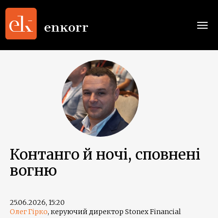
Togg
navi
Контанго й ночі, сповнені
вогню
25.06.2026, 15:20
Олег Гірко
, керуючий директор Stonex Financial