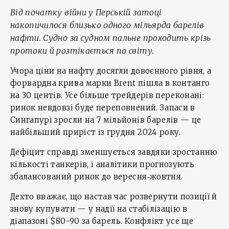
Від початку війни у Перській затоці
накопичилося близько одного мільярда барелів
нафти. Судно за судном пальне проходить крізь
протоки й розтікається по світу.
Учора ціни на нафту досягли довоєнного рівня, а
форвардна крива марки Brent пішла в контанго
на 30 центів. Усе більше трейдерів переконані:
ринок невдовзі буде переповнений. Запаси в
Сингапурі зросли на 7 мільйонів барелів — це
найбільший приріст із грудня 2024 року.
Дефіцит справді зменшується завдяки зростанню
кількості танкерів, і аналітики прогнозують
збалансований ринок до вересня‑жовтня.
Дехто вважає, що настав час розвернути позиції й
знову купувати — у надії на стабілізацію в
діапазоні $80-90 за барель. Конфлікт усе ще