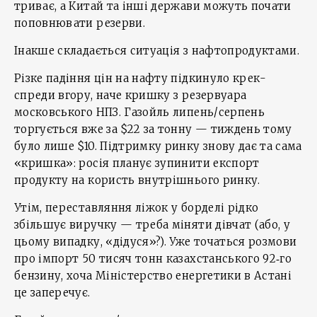
триває, а Китай та інші держави можуть почати
поповнювати резерви.
Інакше складається ситуація з нафтопродуктами.
Різке падіння цін на нафту підкинуло крек-
спреди вгору, наче кришку з резервуара
московського НПЗ. Газойль липень/серпень
торгується вже за $22 за тонну — тиждень тому
було лише $10. Підтримку ринку знову дає та сама
«кришка»: росія планує зупинити експорт
продукту на користь внутрішнього ринку.
Утім, переставляння ліжок у борделі рідко
збільшує виручку — треба міняти дівчат (або, у
цьому випадку, «дідуся»?). Уже точаться розмови
про імпорт 50 тисяч тонн казахстанського 92‑го
бензину, хоча Міністерство енергетики в Астані
це заперечує.