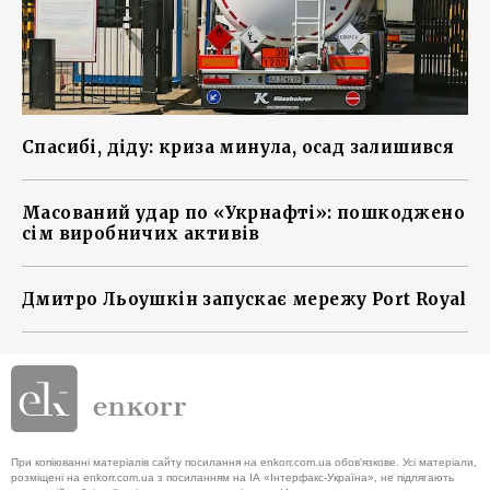
Спасибі, діду: криза минула, осад залишився
Масований удар по «Укрнафті»: пошкоджено
сім виробничих активів
Дмитро Льоушкін запускає мережу Port Royal
При копіюванні матеріалів сайту посилання на enkorr.com.ua обов'язкове. Усі матеріали,
розміщені на enkorr.com.ua з посиланням на ІА «Інтерфакс-Україна», не підлягають