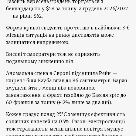
Газойль вересень/грудень торгується з
беквардацією у $58 за тонну, а грудень 2026/2027
— на рівні $62.
Форма кривої свідчить про те, що в найближчі 3-6
місяців ситуація на ринку дистилятів може
залишатися напруженою.
Високі температури теж не сприяють
подальшому зниженню цін.
Аномальна спека в Європі підсушила Рейн —
кліренс біля Кауба впав до 86 сантиметрів. Баржі
змушені йти з менш ніж половиною
завантаження, а фрахт газойлю до Базеля зріс до
60 франків за тонну (+12% лише за два дні).
Кожен градус понад 25°C зменшує ефективність
сонячних панелей на 0,5%. Газові електростанції
теж страждають: менш щільне повітря змушує