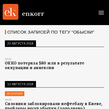
Togg
navi
СПИСОК ЗАПИСЕЙ ПО ТЕГУ “ОБЫСКИ”
23 АВГУСТА 2018
12:21
ОККО потеряла $80 млн в результате
оккупации и аннексии
13 АВГУСТА 2018
ЭКСКЛЮЗИВ
16:26
Силовики заблокировали нефтебазу в Киеве,
трейдеры несут убытки (дополнено)