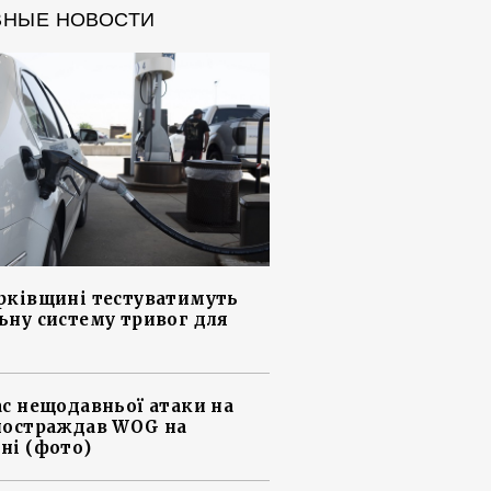
ВНЫЕ НОВОСТИ
рківщині тестуватимуть
ьну систему тривог для
ас нещодавньої атаки на
постраждав WOG на
ні (фото)