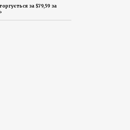
торгується за $79,59 за
ь