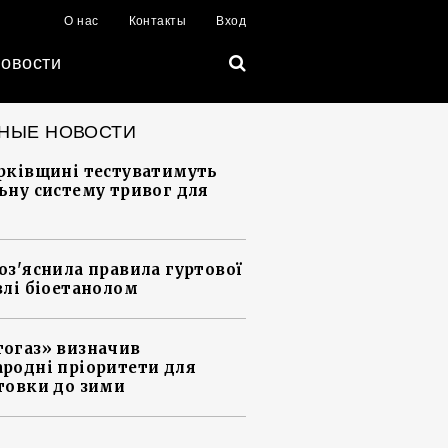
О нас
Контакты
Вход
овости
НЫЕ НОВОСТИ
рківщині тестуватимуть
ьну систему тривог для
оз'яснила правила гуртової
влі біоетанолом
огаз» визначив
родні пріоритети для
товки до зими