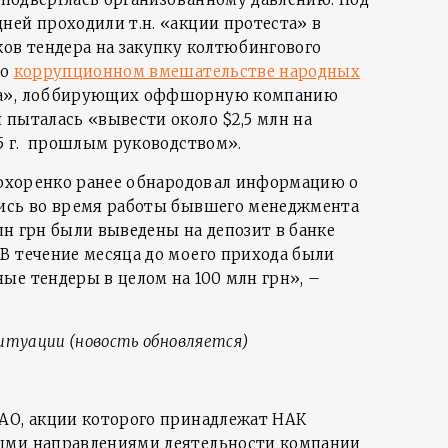
ней проходили т.н. «акции протеста» в
ков тендера на закупку колтюбингового
 о
коррупционном вмешательстве народных
а», лоббирующих оффшорную компанию
 пыталась «вывести около $2,5 млн на
15 г. прошлым руководством».
Прохоренко ранее обнародовал информацию о
лись во время работы бывшего менеджмента
млн грн были выведены на депозит в банке
В течение месяца до моего прихода были
ые тендеры в целом на 100 млн грн», –
итуации (новость обновляется)
АО, акции которого принадлежат НАК
ыми направлениями деятельности компании