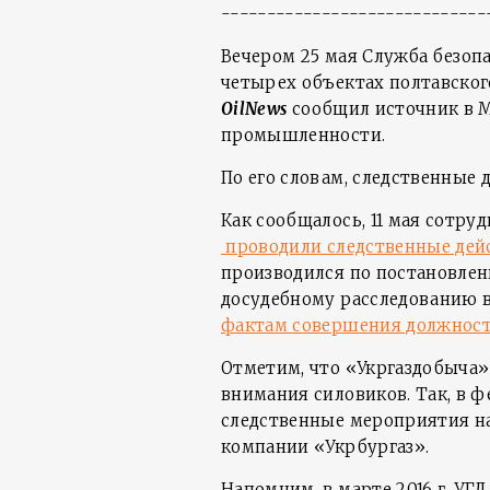
-----------------------------
Вечером 25 мая Служба безоп
четырех объектах полтавског
OilNews
сообщил источник в М
промышленности.
По его словам, следственные 
Как сообщалось, 11 мая сотр
проводили следственные дей
производился по постановлен
досудебному расследованию в 
фактам совершения должнос
Отметим, что «Укргаздобыча»
внимания силовиков. Так, в фе
следственные мероприятия на
компании «Укрбургаз».
Напомним, в марте 2016 г. УГ