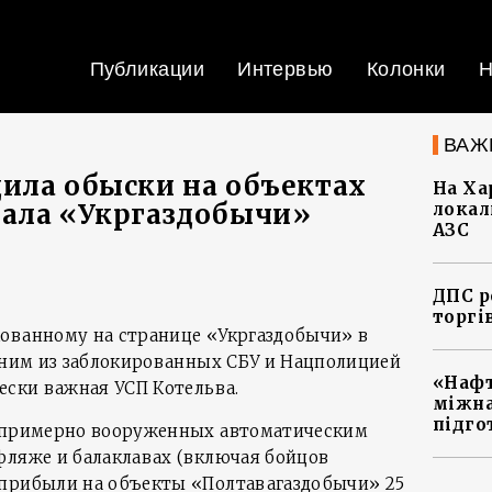
Публикации
Интервью
Колонки
Н
ВАЖ
ила обыски на объектах
На Ха
иала «Укргаздобычи»
локал
АЗС
ДПС р
торгі
ованному на странице «Укргаздобычи» в
дним из заблокированных СБУ и Нацполицией
«Нафт
ески важная УСП Котельва.
міжна
підго
о примерно вооруженных автоматическим
фляже и балаклавах (включая бойцов
 прибыли на объекты «Полтавагаздобычи» 25