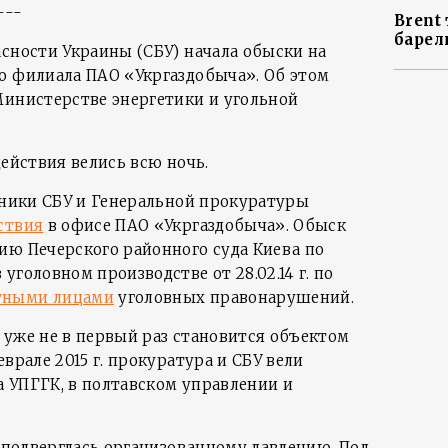
---
Brent 
барел
асности Украины (СБУ) начала обыски на
о филиала ПАО «Укргаздобыча». Об этом
инистерстве энергетики и угольной
действия велись всю ночь.
удники СБУ и Генеральной прокуратуры
ствия
в офисе ПАО «Укргаздобыча». Обыск
ию Печерского районного суда Киева по
уголовном производстве от 28.02.14 г. по
тными лицами
уголовных правонарушений.
 уже не в первый раз становится объектом
врале 2015 г. прокуратура и СБУ вели
 УПГГК, в полтавском управлении и
Д подверглась организованному давлению. Под