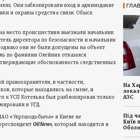
илях. Они заблокировали вход в админздание
ГЛА
вки и охраны средства связи. Обыск
 на место происшествия выезжали начальник
итель директора по безопасности и начальник
 однако они не были допущены на объект
ель по фамилии Олейник отказался
дтверждающие обоснованность следственных
й правоохранители, в частности,
На Ха
ков, которые находились на смене, и
локал
АЗС
уп к УСП Котельва был разблокирован только
юмировали в УГД.
Під ч
ПАО «Укргазодобыча» в Киеве не
Київ 
орреспондент
OilNews
, который находится в
Оболо