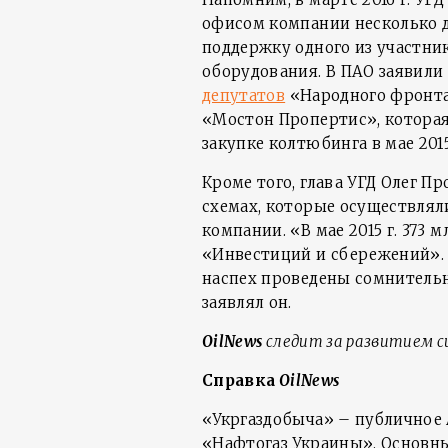
офисом компании несколько д
поддержку одного из участни
оборудования. В ПАО заявили
депутатов
«Народного фронт
«Мостон Пропертис», которая
закупке колтюбинга в мае 20
Кроме того, глава УГД Олег 
схемах, которые осуществля
компании. «В мае 2015 г. 373 
«Инвестиций и сбережений». 
наспех проведены сомнительн
заявлял он.
OilNews
следит за развитием с
Справка
OilNews
«Укргаздобыча» – публичное 
«Нафтогаз Украины». Основн