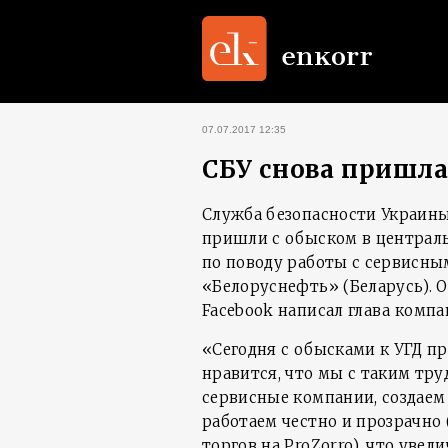
07.07.2017 12:35
СБУ снова пришла
Служба безопасности Украины
пришли с обыском в централь
по поводу работы с сервисн
«Белоруснефть» (Беларусь). О
Facebook написал глава компа
«Сегодня с обысками к УГД п
нравится, что мы с таким тр
сервисные компании, создаем
работаем честно и прозрачно 
торгов на ProZorro), что увел