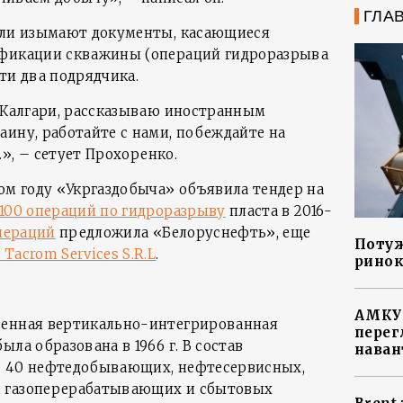
ГЛА
ели изымают документы, касающиеся
ификации скважины (операций гидроразрыва
ти два подрядчика.
, Калгари, рассказываю иностранным
аину, работайте с нами, побеждайте на
..», – сетует Прохоренко.
ом году «Укргаздобыча» объявила тендер на
100 операций по гидроразрыву
пласта в 2016-
пераций
предложила «Белоруснефть», еще
Потуж
Tacrom Services S.R.L
.
ринок
АМКУ 
венная вертикально-интегрированная
перег
ла образована в 1966 г. В состав
наван
е 40 нефтедобывающих, нефтесервисных,
, газоперерабатывающих и сбытовых