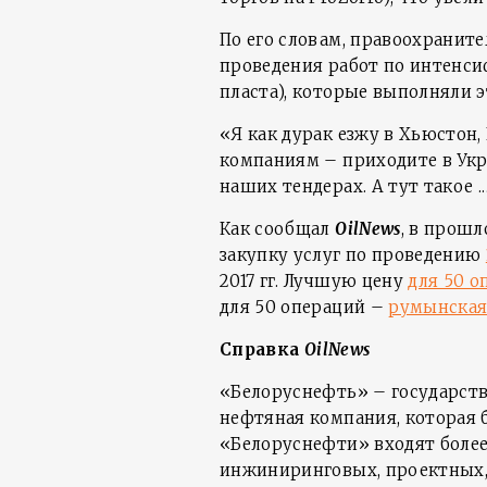
По его словам, правоохранит
проведения работ по интенс
пласта), которые выполняли э
«Я как дурак езжу в Хьюстон
компаниям – приходите в Укр
наших тендерах. А тут такое .
Как сообщал
OilNews
, в прошл
закупку услуг по проведению
2017 гг. Лучшую цену
для 50 о
для 50 операций –
румынская 
Справка
OilNews
«Белоруснефть» – государст
нефтяная компания, которая бы
«Белоруснефти» входят боле
инжиниринговых, проектных