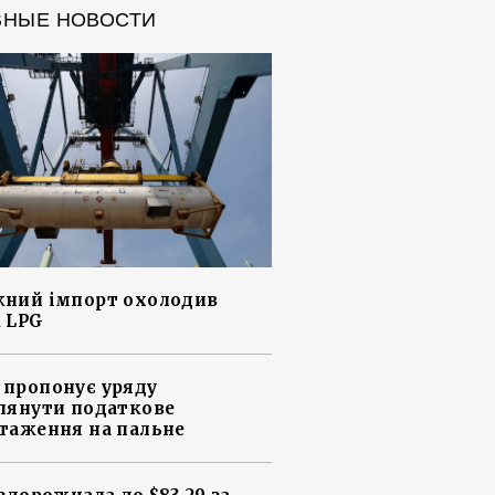
ВНЫЕ НОВОСТИ
ний імпорт охолодив
 LPG
пропонує уряду
лянути податкове
таження на пальне