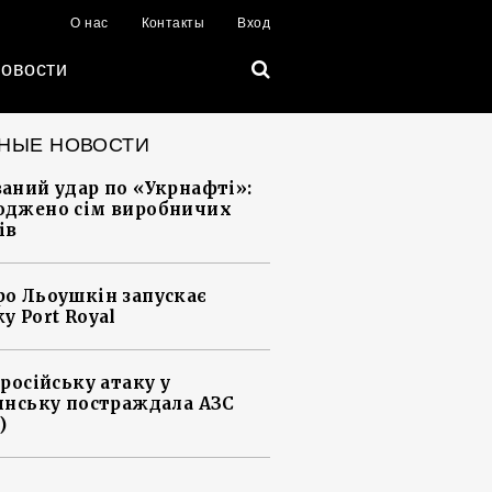
О нас
Контакты
Вход
овости
НЫЕ НОВОСТИ
аний удар по «Укрнафті»:
джено сім виробничих
ів
о Льоушкін запускає
у Port Royal
 російську атаку у
янську постраждала АЗС
)