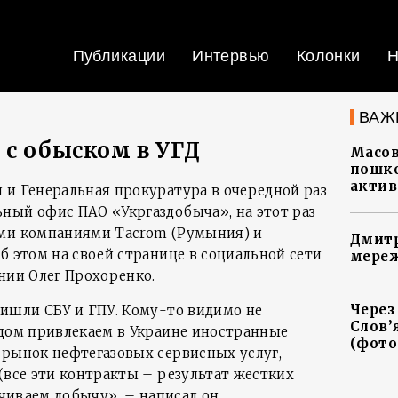
Публикации
Интервью
Колонки
Н
ВАЖ
 с обыском в УГД
Масов
пошко
актив
 и Генеральная прокуратура в очередной раз
ный офис ПАО «Укргаздобыча», на этот раз
ыми компаниями Tacrom (Румыния) и
Дмитр
б этом на своей странице в социальной сети
мереж
нии Олег Прохоренко.
Через
ришли СБУ и ГПУ. Кому-то видимо не
Слов’
удом привлекаем в Украине иностранные
(фото
 рынок нефтегазовых сервисных услуг,
(все эти контракты – результат жестких
ичиваем добычу», – написал он.