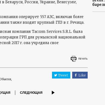
Brent
в Беларуси, России, Украине, Венесуэле,
барел
 компания оперирует 557 АЗС, включая более
пании также входит крупный ГПЗ в г. Речица.
сная компания Tacrom Services S.R.L. была
а операции ГРП для румынской национальной
сной 2017 г. она учредила свое
ПЕЧАТЬ
Tweet
Like
Обыски
ДУЩАЯ
СЛЕДУЮЩАЯ