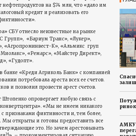
нефтепродуктов на $74 млн, что «дало им
алоговый кредит и реализовать его
фиктивности».
ра» СБУ отнесло неизвестные на рынке
С Групп», «Бариум Транс», «Лукер»,
, «Агропроминвест-К», «Альмикс груп
«Миолакс», «Ремарс», «Майстер Директ»,
д», «Гудопт».
 в банке «Креди Агриколь Банк» с компанией
Спасиб
вании потребовала ареста всех ее счетов.
залиш
ков и позволил провести арест счетов.
 Штопенко опровергает любую связь с
Потуж
онвертцентра». «Мы не имеем никакого
ринок
с признаками фиктивности и, тем более,
. Мы открыты и готовы предоставить все
АМКУ 
тверждающие это. Но зачем арестовывать
перег
ии?!», – прокомментировал ситуацию