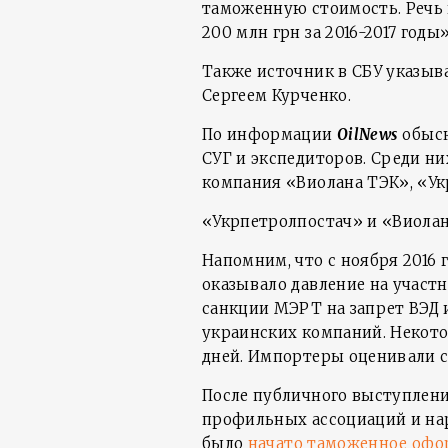
таможенную стоимость. Речь 
200 млн грн за 2016-2017 годы
Также источник в СБУ указыва
Сергеем Курченко.
По информации
OilNews
обыск
СУГ и экспедиторов. Среди ни
компания «Виолана ТЭК», «Ук
«Укрпетролпостач» и «Виола
Напомним, что с ноября 2016
оказывало давление на участ
санкции МЭРТ на запрет ВЭД 
украинских компаний. Некото
дней. Импортеры оценивали с
После публичного выступления
профильных ассоциаций и наро
было
начато таможенное офо