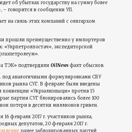
идет об убытках государству на сумму более
», – говорится в сообщении УП.
ет на связь этих компаний с олигархом
и прошли преимущественно у импортеров
х: «Укрпетролпостач», экспедиторской
ргазпетролеум».
на ТЭК» подтвердили
OilNews
факт обысков.
 г. под аналогичными формулировками СБУ
ников рынка СУГ. В феврале были введены
и конвенции «Укрзализныци» против 15
рые партии СУГ блокировались более 100
вои потери в десятки миллионов гривен.
 16 февраля 2017 г. участников рынка,
дных депутатов, 20 февраля 2017 г.
рмление
ранее заблокированных партий