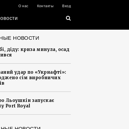
О нас
Контакты
Вход
овости
НЫЕ НОВОСТИ
і, діду: криза минула, осад
ився
аний удар по «Укрнафті»:
джено сім виробничих
ів
о Льоушкін запускає
у Port Royal
ВНЫЕ НОВОСТИ