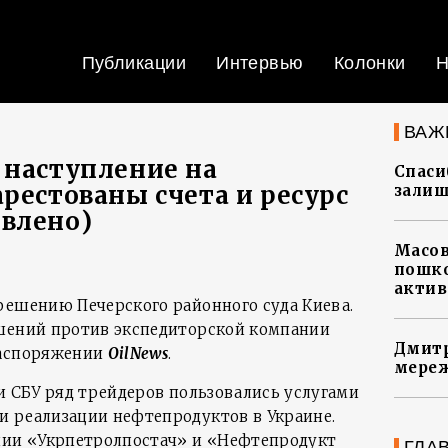
Публикации
Интервью
Колонки
Н
ВАЖ
 наступление на
Спасиб
арестованы счета и ресурс
залиш
влено)
Масов
пошко
актив
решению Печерского районного суда Киева.
ешений против экспедиторской компании
Дмитр
распоряжении
OilNews
.
мереж
и СБУ ряд трейдеров пользовались услугами
 реализации нефтепродуктов в Украине.
нии «Укрпетролпостач» и «Нефтепродукт
ГЛА