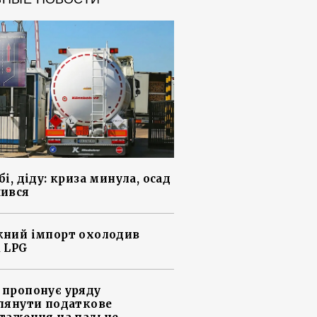
і, діду: криза минула, осад
ився
ний імпорт охолодив
 LPG
пропонує уряду
лянути податкове