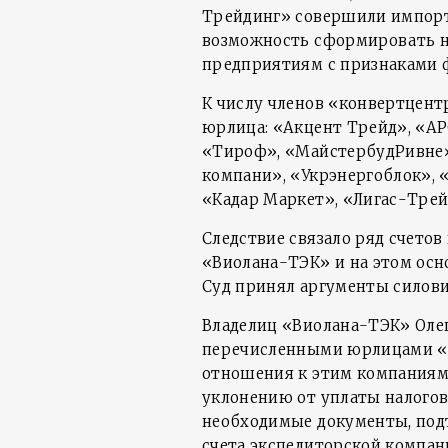
Трейдинг» совершили импорт 
возможность сформировать н
предприятиям с признаками 
К числу членов «конвертцент
юрлица: «Акцент Трейд», «АР
«Тироф», «МайстербудРивне»
компани», «Укрэнергоблок», 
«Кадар Маркет», «Лигас-Трей
Следствие связало ряд счетов
«Виолана-ТЭК» и на этом осно
Суд принял аргументы силови
Владелиц «Виолана-ТЭК» Олег
перечисленными юрлицами «к
отношения к этим компаниям 
уклонению от уплаты налогов
необходимые документы, под
счета экспедиторской компан