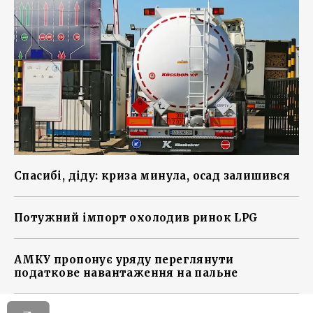
Спасибі, діду: криза минула, осад залишився
Потужний імпорт охолодив ринок LPG
АМКУ пропонує уряду переглянути
податкове навантаження на пальне