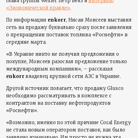
глава группы Wexler Петр Белз в
интервью
«Экономической правде»
.
По информации
enkorr
, Нисан Моисеев выставил
сеть на продажу буквально сразу после заявления
о прекращении поставок топлива «Роснефти» в
середине марта.
«В Украине никто не получил предложения о
покупке, Моисеев разослал предложение только
международным компаниям», – рассказал
enkorr
владелец крупной сети АЗС в Украине.
Другой источник полагает, что продажу Glusco
необходимо рассматривать в комплексе с
контрактом на поставку нефтепродуктов
«Роснефти».
«Возможно, именно по этой причине Coral Energy
не стала новым оператором поставок, как было
заявлено изначально. Им просто не нужна эта