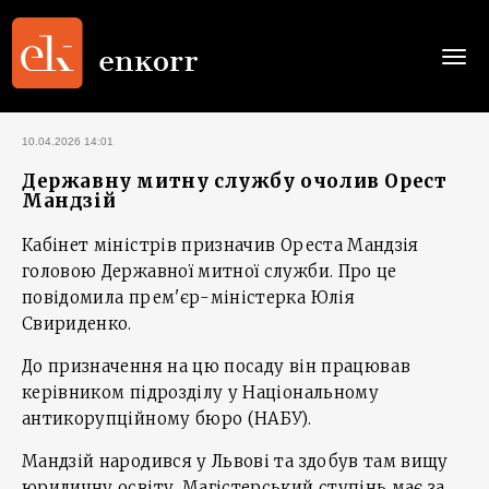
Togg
navi
10.04.2026 14:01
Державну митну службу очолив Орест
Мандзій
Кабінет міністрів призначив Ореста Мандзія
головою Державної митної служби. Про це
повідомила прем'єр-міністерка Юлія
Свириденко.
До призначення на цю посаду він працював
керівником підрозділу у Національному
антикорупційному бюро (НАБУ).
Мандзій народився у Львові та здобув там вищу
юридичну освіту. Магістерський ступінь має за