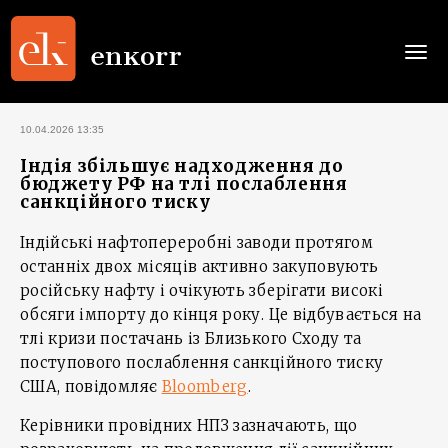
Togg
navi
10.04.2026 13:35
Індія збільшує надходження до
бюджету РФ на тлі послаблення
санкційного тиску
Індійські нафтопереробні заводи протягом
останніх двох місяців активно закуповують
російську нафту і очікують зберігати високі
обсяги імпорту до кінця року. Це відбувається на
тлі кризи постачань із Близького Сходу та
поступового послаблення санкційного тиску
США, повідомляє
Bloomberg
.
Керівники провідних НПЗ зазначають, що