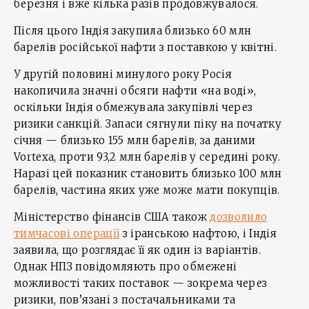
березня і вже кілька разів продовжувалося.
Після цього Індія закупила близько 60 млн
барелів російської нафти з поставкою у квітні.
У другій половині минулого року Росія
накопичила значні обсяги нафти «на воді»,
оскільки Індія обмежувала закупівлі через
ризики санкцій. Запаси сягнули піку на початку
січня — близько 155 млн барелів, за даними
Vortexa, проти 93,2 млн барелів у середині року.
Наразі цей показник становить близько 100 млн
барелів, частина яких уже може мати покупців.
Міністерство фінансів США також
дозволило
тимчасові операції
з іранською нафтою, і Індія
заявила, що розглядає її як один із варіантів.
Однак НПЗ повідомляють про обмежені
можливості таких поставок — зокрема через
ризики, пов’язані з постачальниками та