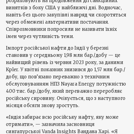
розраховують на продовження дії санкційних
винятків з боку США у найближчі дні. Водночас,
навіть без цього закупівлі навряд чи скоротяться
через обмежені альтернативи постачання.
Співрозмовники попросили не називати їхніх
імен через чутливість теми.
Імпорт російської нафти до Індії у березні
становив у середньому 1,98 млн бар./добу — це
найвищий рівень із червня 2023 року, за даними
Kpler. У квітні показник знизився до 1,57 млн бар./
добу, що пов’язано переважно з технічним
обслуговуванням НПЗ Nayara Energy потужністю
400 тис. бар./добу, який переважно переробляє
російську сировину. Очікується, що з наступного
місяця обсяги знову зростуть.
«Індія забирає всю російську нафту, яку може
отримати», — зазначила засновниця
сингапурської Vanda Insights Вандана Харі. «Я