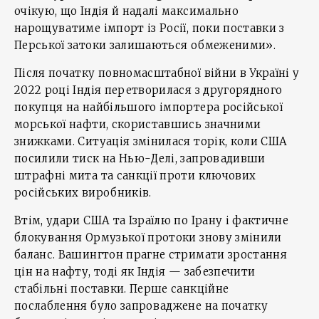
очікую, що Індія й надалі максимально
нарощуватиме імпорт із Росії, поки поставки з
Перської затоки залишаються обмеженими».
Після початку повномасштабної війни в Україні у
2022 році Індія перетворилася з другорядного
покупця на найбільшого імпортера російської
морської нафти, скориставшись значними
знижками. Ситуація змінилася торік, коли США
посилили тиск на Нью-Делі, запровадивши
штрафні мита та санкції проти ключових
російських виробників.
Втім, удари США та Ізраїлю по Ірану і фактичне
блокування Ормузької протоки знову змінили
баланс. Вашингтон прагне стримати зростання
цін на нафту, тоді як Індія — забезпечити
стабільні поставки. Перше санкційне
послаблення було запроваджене на початку