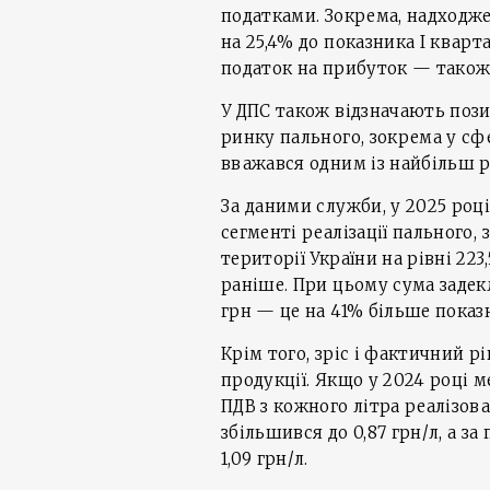
податками. Зокрема, надходже
на 25,4% до показника І кварта
податок на прибуток — також н
У ДПС також відзначають поз
ринку пального, зокрема у сф
вважався одним із найбільш ри
За даними служби, у 2025 ро
сегменті реалізації пального,
території України на рівні 223
раніше. При цьому сума задек
грн — це на 41% більше показ
Крім того, зріс і фактичний 
продукції. Якщо у 2024 році 
ПДВ з кожного літра реалізова
збільшився до 0,87 грн/л, а з
1,09 грн/л.