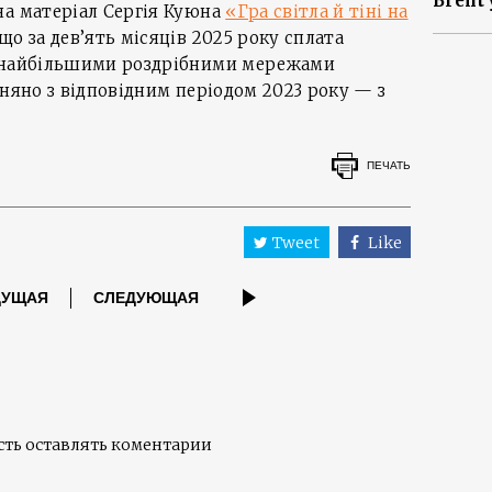
Brent 
на матеріал Сергія Куюна
«Гра світла й тіні на
що за дев’ять місяців 2025 року сплата
а найбільшими роздрібними мережами
вняно з відповідним періодом 2023 року — з
ПЕЧАТЬ
Tweet
Like
ДУЩАЯ
СЛЕДУЮЩАЯ
ть оставлять коментарии