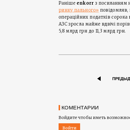
Раніше
enkorr
з посиланням 
ринку пального»
повідомляв, 
операційних податків сорок
АЗС зросла майже вдвічі порі
5,8 млрд грн до 11,3 млрд грн.
ПРЕДЫ
КОМЕНТАРИИ
Войдите чтобы иметь возможнос
Войти