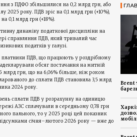
ння з ПДФО збільшилися на 0,2 млрд грн, або
ГЛА
лу 2025 року. ПДВ зріс на 0,1 млрд грн (+10%),
а 0,1 млрд грн (+18%).
итивну динаміку податкової дисципліни на
ері справляння ПДВ, який тривалий час
зикових податків у галузі.
ці платники ПДВ, що працюють у роздрібному
 задекларували обсяг постачання на митній
,5 млрд грн, що на 6,06% більше, ніж роком
ларованого до сплати ПДВ становила 3,5 млрд
Brent 
ника 2024 року.
барел
рівень сплати ПДВ у розрахунку на одиницю
мережі АЗС сплачували в середньому 0,78 грн
Харкі
дозво
ного пального, то у 2025 році цей показник
мобіл
а підсумками січня–лютого 2026 року — вже до