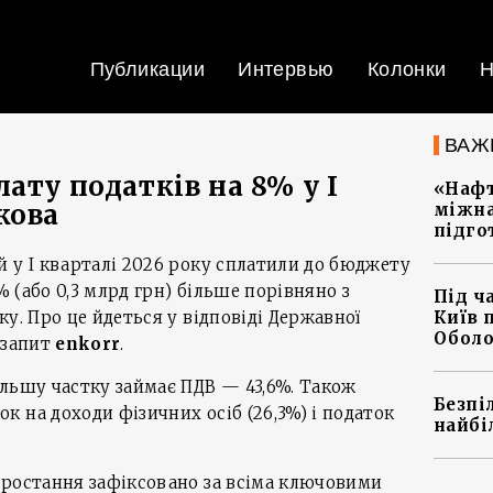
Публикации
Интервью
Колонки
Н
ВАЖ
ату податків на 8% у І
«Нафт
кова
міжна
підго
 у І кварталі 2026 року сплатили до бюджету
% (або 0,3 млрд грн) більше порівняно з
Під ч
у. Про це йдеться у відповіді Державної
Київ 
Оболо
 запит
enkorr
.
льшу частку займає ПДВ — 43,6%. Також
Безпі
 на доходи фізичних осіб (26,3%) і податок
найбі
зростання зафіксовано за всіма ключовими