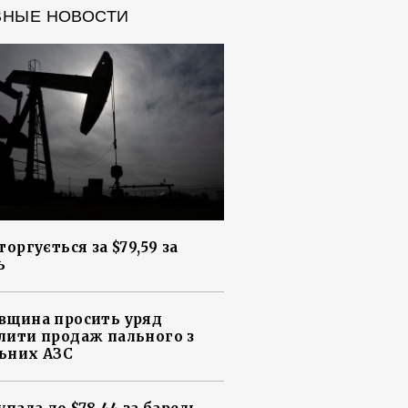
ВНЫЕ НОВОСТИ
торгується за $79,59 за
ь
вщина просить уряд
лити продаж пального з
ьних АЗС