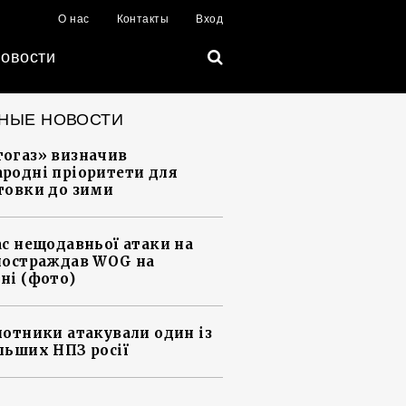
О нас
Контакты
Вход
овости
НЫЕ НОВОСТИ
огаз» визначив
родні пріоритети для
товки до зими
ас нещодавньої атаки на
постраждав WOG на
ні (фото)
лотники атакували один із
льших НПЗ росії