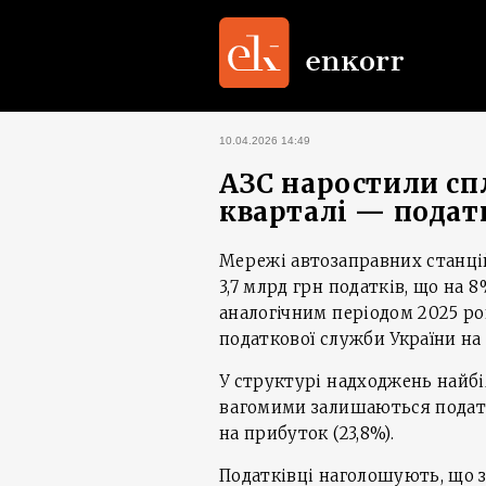
10.04.2026 14:49
АЗС наростили спл
кварталі — подат
Мережі автозаправних станцій
3,7 млрд грн податків, що на 8
аналогічним періодом 2025 рок
податкової служби України на
У структурі надходжень найбі
вагомими залишаються податок
на прибуток (23,8%).
Податківці наголошують, що 