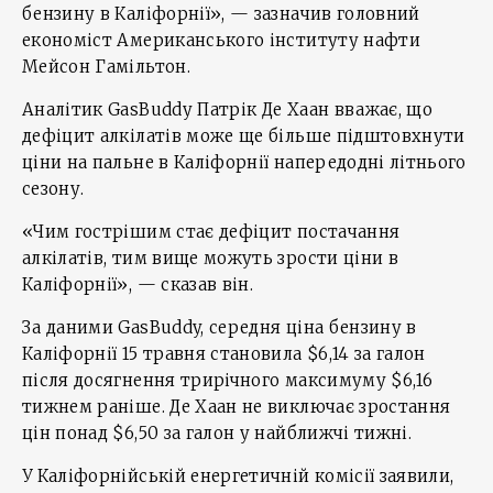
бензину в Каліфорнії», — зазначив головний
економіст Американського інституту нафти
Мейсон Гамільтон.
Аналітик GasBuddy Патрік Де Хаан вважає, що
дефіцит алкілатів може ще більше підштовхнути
ціни на пальне в Каліфорнії напередодні літнього
сезону.
«Чим гострішим стає дефіцит постачання
алкілатів, тим вище можуть зрости ціни в
Каліфорнії», — сказав він.
За даними GasBuddy, середня ціна бензину в
Каліфорнії 15 травня становила $6,14 за галон
після досягнення трирічного максимуму $6,16
тижнем раніше. Де Хаан не виключає зростання
цін понад $6,50 за галон у найближчі тижні.
У Каліфорнійській енергетичній комісії заявили,