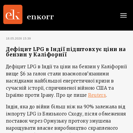
Togg
navi
18.05.2026 15:39
Дефіцит LPG в Індії підштовхує ціни на
бензин у Каліфорнії
Дефіцит LPG в Індії та ціни на бензин у Каліфорнії
вище $6 за галон стали взаємопов’язаними
наслідками найбільшої енергетичної кризи в
сучасній історії, спричиненої війною США та
Ізраїлю проти Ірану. Про це пише
Reuters
.
Індія, яка до війни більш ніж на 90% залежала від
імпорту LPG із Близького Сходу, після обмеження
поставок через Ормузьку протоку змушена
нарощувати власне виробництво скрапленого