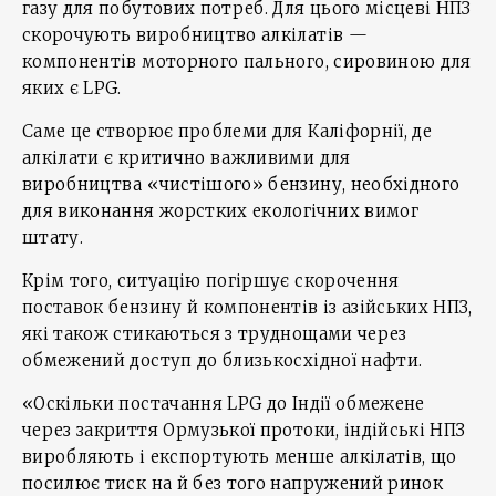
газу для побутових потреб. Для цього місцеві НПЗ
скорочують виробництво алкілатів —
компонентів моторного пального, сировиною для
яких є LPG.
Саме це створює проблеми для Каліфорнії, де
алкілати є критично важливими для
виробництва «чистішого» бензину, необхідного
для виконання жорстких екологічних вимог
штату.
Крім того, ситуацію погіршує скорочення
поставок бензину й компонентів із азійських НПЗ,
які також стикаються з труднощами через
обмежений доступ до близькосхідної нафти.
«Оскільки постачання LPG до Індії обмежене
через закриття Ормузької протоки, індійські НПЗ
виробляють і експортують менше алкілатів, що
посилює тиск на й без того напружений ринок