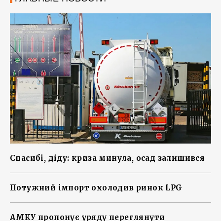
Спасибі, діду: криза минула, осад залишився
Потужний імпорт охолодив ринок LPG
АМКУ пропонує уряду переглянути