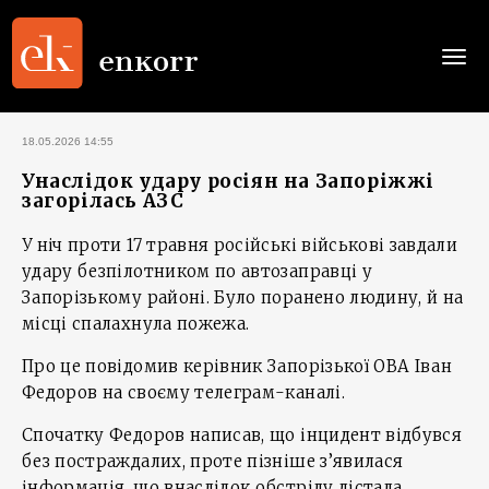
Togg
navi
18.05.2026 14:55
Унаслідок удару росіян на Запоріжжі
загорілась АЗС
У ніч проти 17 травня російські військові завдали
удару безпілотником по автозаправці у
Запорізькому районі. Було поранено людину, й на
місці спалахнула пожежа.
Про це повідомив керівник Запорізької ОВА Іван
Федоров на своєму телеграм-каналі.
Спочатку Федоров написав, що інцидент відбувся
без постраждалих, проте пізніше з’явилася
інформація, що внаслідок обстрілу дістала