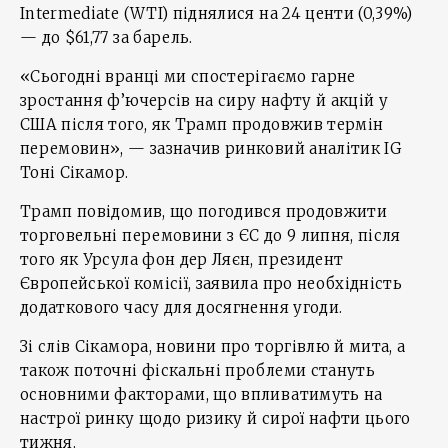
Intermediate (WTI) піднялися на 24 центи (0,39%)
— до $61,77 за барель.
«Сьогодні вранці ми спостерігаємо гарне
зростання ф’ючерсів на сиру нафту й акцій у
США після того, як Трамп продовжив термін
перемовин», — зазначив ринковий аналітик IG
Тоні Сікамор.
Трамп повідомив, що погодився продовжити
торговельні перемовини з ЄС до 9 липня, після
того як Урсула фон дер Ляєн, президент
Європейської комісії, заявила про необхідність
додаткового часу для досягнення угоди.
Зі слів Сікамора, новини про торгівлю й мита, а
також поточні фіскальні проблеми стануть
основними факторами, що впливатимуть на
настрої ринку щодо ризику й сирої нафти цього
тижня.