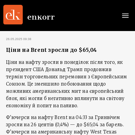
Togg
navi
26.05.2025 09:38
Ціни на Brent зросли до $65,04
Ціни на нафту зросли в понеділок після того, як
президент США Дональд Трамп продовжив
термін торговельних перемовин з Європейським
Союзом. Це зменшило побоювання щодо
можливих американських мит на європейський
блок, які могли б негативно вплинути на світову
економіку й попит на паливо.
Ф'ючерси на нафту Brent на 04:33 за Гринвічем
зросли на 26 центів (0,4%) — до $65,04 за барель.
Ф'ючерси на американську нафту West Texas