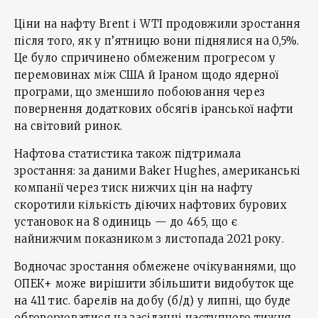
Ціни на нафту Brent і WTI продовжили зростання
після того, як у п’ятницю вони піднялися на 0,5%.
Це було спричинено обмеженим прогресом у
перемовинах між США й Іраном щодо ядерної
програми, що зменшило побоювання через
повернення додаткових обсягів іранської нафти
на світовий ринок.
Нафтова статистика також підтримала
зростання: за даними Baker Hughes, американські
компанії через тиск нижчих цін на нафту
скоротили кількість діючих нафтових бурових
установок на 8 одиниць — до 465, що є
найнижчим показником з листопада 2021 року.
Водночас зростання обмежене очікуваннями, що
ОПЕК+ може вирішити збільшити видобуток ще
на 411 тис. барелів на добу (б/д) у липні, що буде
обговорюватися на засіданні наступного тижня.