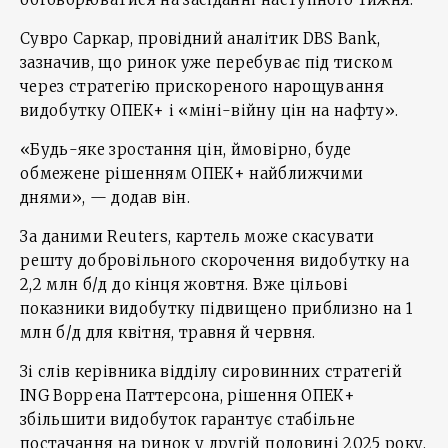
Сувро Саркар, провідний аналітик DBS Bank,
зазначив, що ринок уже перебуває під тиском
через стратегію прискореного нарощування
видобутку ОПЕК+ і «міні-війну цін на нафту».
«Будь-яке зростання цін, ймовірно, буде
обмежене рішенням ОПЕК+ найближчими
днями», — додав він.
За даними Reuters, картель може скасувати
решту добровільного скорочення видобутку на
2,2 млн б/д до кінця жовтня. Вже цільові
показники видобутку підвищено приблизно на 1
млн б/д для квітня, травня й червня.
Зі слів керівника відділу сировинних стратегій
ING Воррена Паттерсона, рішення ОПЕК+
збільшити видобуток гарантує стабільне
постачання на ринок у другій половині 2025 року.