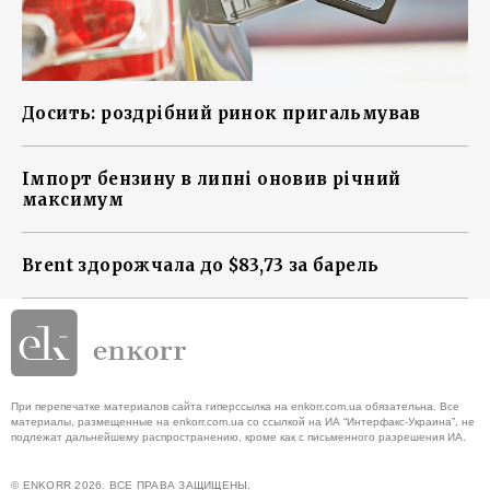
Досить: роздрібний ринок пригальмував
Імпорт бензину в липні оновив річний
максимум
Brent здорожчала до $83,73 за барель
При перепечатке материалов сайта гиперссылка на enkorr.com.ua обязательна. Все
материалы, размещенные на enkorr.com.ua со ссылкой на ИА “Интерфакс-Украина”, не
подлежат дальнейшему распространению, кроме как с письменного разрешения ИА.
© ENKORR 2026. ВСЕ ПРАВА ЗАЩИЩЕНЫ.