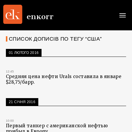
Togg
navi
СПИСОК ДОПИСІВ ПО ТЕГУ “США”
01 ЛЮТОГО 2016
12:45
Средняя цена нефти Urals составила в январе
$28,75/барр.
21 СІЧНЯ 2016
10:00
Первый танкер с американской нефтью
прибыл в Европу