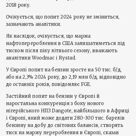
2018 року.
Очікується, що попит 2024 року не зміниться,
зазначають аналітики.
Як наслідок, очікується, що маржа
нафтоперероблення в США залишатиметься під
тиском після піку літнього сезону, вважають
аналітики Woodmac і Rystad.
У Європі попит на бензин зросте на 50 тис. б/д,
або на 2,3% 2024 року, до 2,19 млн б/д, відповідно
до останніх років, повідомляє FGE.
Застійний попит на бензин у Європі й
наростальна конкуренція з боку нового
нігерійського НПЗ Dangote, найбільшого в Африці
і Європі, який може додати 280-300 тис. барелів
бензину на добу до світових балансів, створять
тиск на маржу перероблення в Європі, сказав