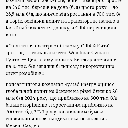
компанії Wood Mackenzie, попит, ймовірно, зросте
на 340 тис. барелів на день (б/д) цього року – до
26,5 млн б/д, що нижче від зростання в 700 тис. б/
д торік, оскільки попит на транспортне паливо в
Китаї наближається до піку, а США перевищили
його.
«Охоплення електромобілями у США й Китаї
зростає, — сказав аналітик Woodmac Сушант
Гупта. — Цього року попит у Китаї зросте лише
на 10 тис. б/д завдяки більшому використанню
електромобілів».
Консалтингова компанія Rystad Energy оцінює
глобальний попит на бензин на рівні близько 26
млн б/д 2024 року, що приблизно на 300 тис. б/д
більше порівняно зі зростанням приблизно на
700 тис. б/д 2023 року, викликаним бумом
споживання після пандемії, сказав аналітик
Мукеш Сахдев.