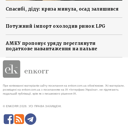
Спасибі, діду: криза минула, осад залишився
Потужний імпорт охолодив ринок LPG
АМКУ пропонує уряду переглянути
податкове навантаження на пальне
При копіюванні матеріалів сайту посилання на enkorr.com.ua обов'язкове. Усі матеріали,
розміщені на enkorr.com.ua з посиланням на ІА «Інтерфакс-Україна», не підлягають
подальшій публікації, крім як з письмового рішення ІА.
© ENKORR 2026. УСІ ПРАВА ЗАХИЩЕНІ.