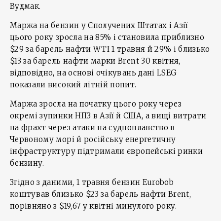
Вудмак.
Маржа на бензин у Сполучених Штатах і Азії
цього року зросла на 85% і становила приблизно
$29 за барель нафти WTI 1 травня й 29% і близько
$13 за барель нафти марки Brent 30 квітня,
відповідно, на основі очікувань дані LSEG
показали високий літній попит.
Маржа зросла на початку цього року через
окремі зупинки НПЗ в Азії й США, а вищі витрати
на фрахт через атаки на судноплавство в
Червоному морі й російську енергетичну
інфраструктуру підтримали європейські ринки
бензину.
Згідно з даними, 1 травня бензин Eurobob
коштував близько $23 за барель нафти Brent,
порівняно з $19,67 у квітні минулого року.