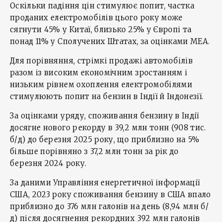
Оскільки падіння цін стимулює попит, частка
проданих електромобілів цього року може
сягнути 45% у Китаї, близько 25% у Європі та
понад 11% у Сполучених Штатах, за оцінками МЕА.
Для порівняння, стрімкі продажі автомобілів
разом із високим економічним зростанням і
низьким рівнем охоплення електромобілями
стимулюють попит на бензин в Індії й Індонезії.
За оцінками уряду, споживання бензину в Індії
досягне нового рекорду в 39,2 млн тонн (908 тис.
б/д) до березня 2025 року, що приблизно на 5%
більше порівняно з 37,2 млн тонн за рік до
березня 2024 року.
За даними Управління енергетичної інформації
США, 2023 року споживання бензину в США впало
приблизно до 376 млн галонів на день (8,94 млн б/
д) після досягнення рекордних 392 млн галонів