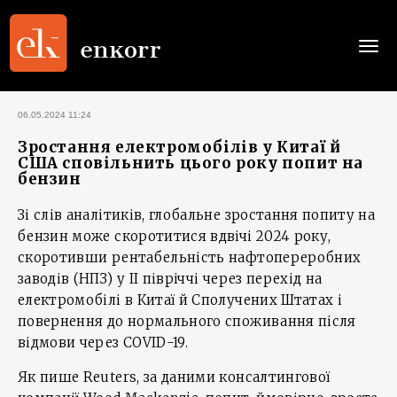
Togg
navi
06.05.2024 11:24
Зростання електромобілів у Китаї й
США сповільнить цього року попит на
бензин
Зі слів аналітиків, глобальне зростання попиту на
бензин може скоротитися вдвічі 2024 року,
скоротивши рентабельність нафтопереробних
заводів (НПЗ) у ІІ півріччі через перехід на
електромобілі в Китаї й Сполучених Штатах і
повернення до нормального споживання після
відмови через COVID-19.
Як пише Reuters, за даними консалтингової