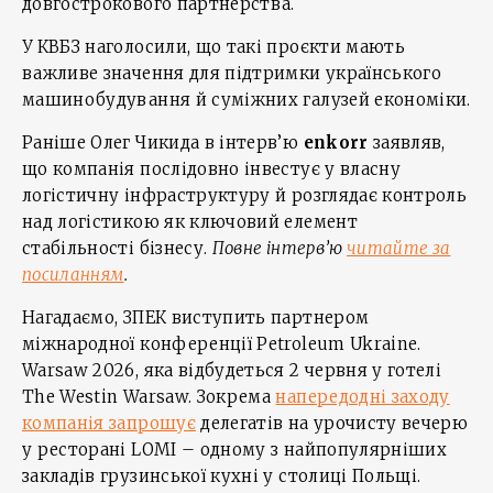
довгострокового партнерства.
У КВБЗ наголосили, що такі проєкти мають
важливе значення для підтримки українського
машинобудування й суміжних галузей економіки.
Раніше Олег Чикида в інтерв’ю
enkorr
заявляв,
що компанія послідовно інвестує у власну
логістичну інфраструктуру й розглядає контроль
над логістикою як ключовий елемент
стабільності бізнесу.
Повне інтерв’ю
читайте за
посиланням
.
Нагадаємо, ЗПЕК виступить партнером
міжнародної конференції Petroleum Ukraine.
Warsaw 2026, яка відбудеться 2 червня у готелі
The Westin Warsaw. Зокрема
напередодні заходу
компанія запрошує
делегатів на урочисту вечерю
у ресторані LOMI – одному з найпопулярніших
закладів грузинської кухні у столиці Польщі.