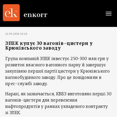
Togg
navi
12.05.2026 16:19
ЗПЕК купує 30 вагонів-цистерн у
Крюківського заводу
Група компаній ЗПЕК інвестує 250-300 млн грн у
розвиток власного вагонного парку й завершує
закупівлю першої партії цистерн у Крюківського
вагонобудівного заводу. Про це повідомили в
прес-службі заводу.
Наразі, як зазначається, КВБЗ виготовляє перші 30
вагонів-цистерн для перевезення
нафтопродуктів у рамках укладеного контракту
зі ЗПЕК.