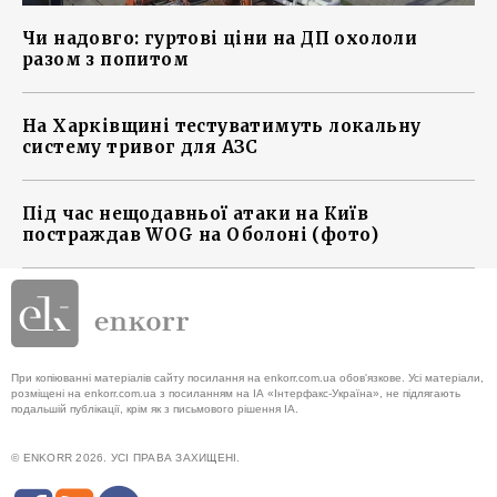
Чи надовго: гуртові ціни на ДП охололи
разом з попитом
На Харківщині тестуватимуть локальну
систему тривог для АЗС
Під час нещодавньої атаки на Київ
постраждав WOG на Оболоні (фото)
При копіюванні матеріалів сайту посилання на enkorr.com.ua обов'язкове. Усі матеріали,
розміщені на enkorr.com.ua з посиланням на ІА «Інтерфакс-Україна», не підлягають
подальшій публікації, крім як з письмового рішення ІА.
© ENKORR 2026. УСІ ПРАВА ЗАХИЩЕНІ.