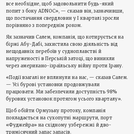
все необхідне, щоб задовольнити будь-який
попит з боку ADNOC», — сказав він, зазначивши,
що постачання свердловин у І кварталі зросли
порівняно з попереднім роком.
Як зазначив Салем, компанія, що котирується на
біржі Абу-Дабі, захистила свою діяльність від
нещодавніх перебоїв у судноплавстві й
напруженості в Перській затоці, що виникли
через американо-ізраїльську війну проти Ірану.
«Події взагалі не вплинули на нас, — сказав Салем.
— Усі бурові установки продовжували
працювати. Ми забезпечили доступність 98%
бурових установок протягом усього кварталу».
Щоб обійти Ормузьку протоку, компанія
покладається на сухопутні маршрути, порт
«Фуджейра» на східному узбережжі й дво-
тримісячний запас запасів.