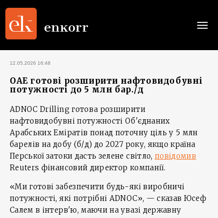
Togg
navi
12.05.2026 16:48
ОАЕ готові розширити нафтовидобувні
потужності до 5 млн бар./д
ADNOC Drilling готова розширити
нафтовидобувні потужності Об'єднаних
Арабських Еміратів понад поточну ціль у 5 млн
барелів на добу (б/д) до 2027 року, якщо країна
Перської затоки дасть зелене світло,
повідомив
Reuters фінансовий директор компанії.
«Ми готові забезпечити будь-які виробничі
потужності, які потрібні ADNOC», — сказав Юсеф
Салем в інтерв'ю, маючи на увазі державну