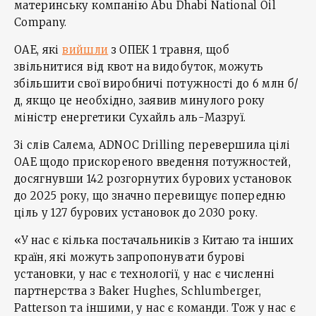
материнську компанію Abu Dhabi National Oil
Company.
ОАЕ, які
вийшли
з ОПЕК 1 травня, щоб
звільнитися від квот на видобуток, можуть
збільшити свої виробничі потужності до 6 млн б/
д, якщо це необхідно, заявив минулого року
міністр енергетики Сухайль аль-Мазруї.
Зі слів Салема, ADNOC Drilling перевершила цілі
ОАЕ щодо прискореного введення потужностей,
досягнувши 142 розгорнутих бурових установок
до 2025 року, що значно перевищує попередню
ціль у 127 бурових установок до 2030 року.
«У нас є кілька постачальників з Китаю та інших
країн, які можуть запропонувати бурові
установки, у нас є технології, у нас є численні
партнерства з Baker Hughes, Schlumberger,
Patterson та іншими, у нас є команди. Тож у нас є