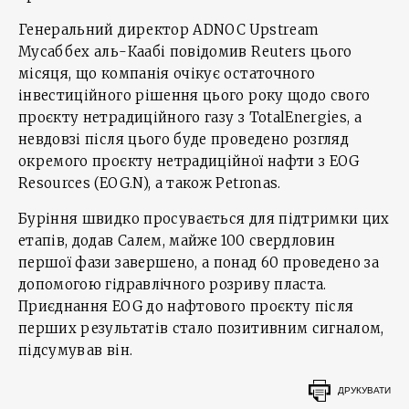
Генеральний директор ADNOC Upstream
Мусаббех аль-Каабі повідомив Reuters цього
місяця, що компанія очікує остаточного
інвестиційного рішення цього року щодо свого
проєкту нетрадиційного газу з TotalEnergies, а
невдовзі після цього буде проведено розгляд
окремого проєкту нетрадиційної нафти з EOG
Resources (EOG.N), а також Petronas.
Буріння швидко просувається для підтримки цих
етапів, додав Салем, майже 100 свердловин
першої фази завершено, а понад 60 проведено за
допомогою гідравлічного розриву пласта.
Приєднання EOG до нафтового проєкту після
перших результатів стало позитивним сигналом,
підсумував він.
ДРУКУВАТИ