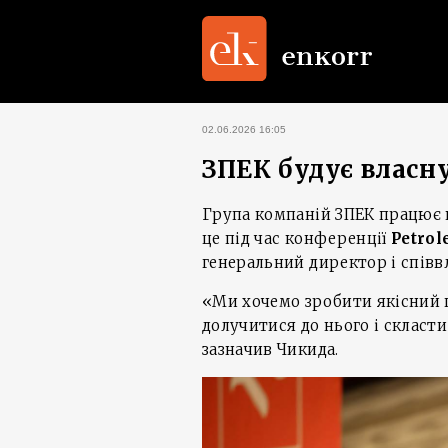
02.06.2026 16:05
ЗПЕК будує власн
Група компаній ЗПЕК працює н
це під час конференції
Petrol
генеральний директор і співв
«Ми хочемо зробити якісний 
долучитися до нього і склас
зазначив Чикида.