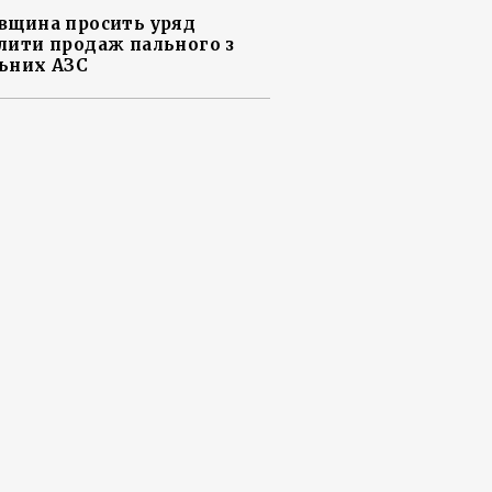
вщина просить уряд
лити продаж пального з
ьних АЗС