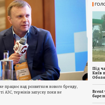
ГОЛ
Під ч
Київ 
Оболо
же працює над розвитком нового бренду,
Brent 
ті АЗС, термінів запуску поки не
барел