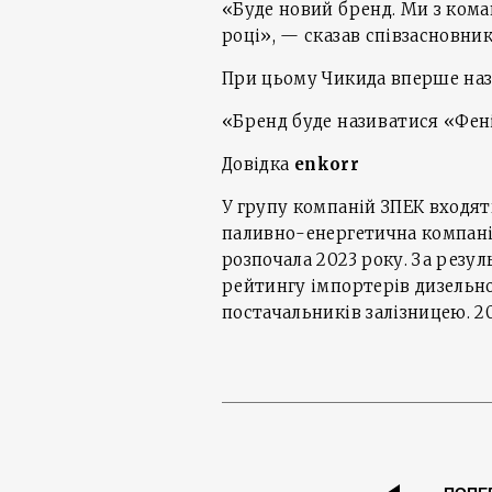
«Буде новий бренд. Ми з кома
році», — сказав співзасновник
При цьому Чикида вперше наз
«Бренд буде називатися «Фені
Довідка
enkorr
У групу компаній ЗПЕК входят
паливно-енергетична компанія
розпочала 2023 року. За резул
рейтингу імпортерів дизельног
постачальників залізницею. 20