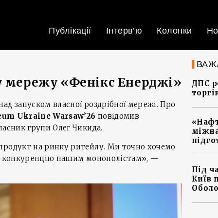
Публікації
Інтерв’ю
Колонки
Но
ВАЖ
у мережу «Фенікс Енерджі»
ДПС р
торгі
ад запуском власної роздрібної мережі. Про
eum Ukraine Warsaw’26
повідомив
«Нафт
ласник групи Олег Чикида.
міжна
підго
продукт на ринку ритейлу. Ми точно хочемо
ти конкуренцію нашим монополістам», —
Під ч
Київ 
Оболо