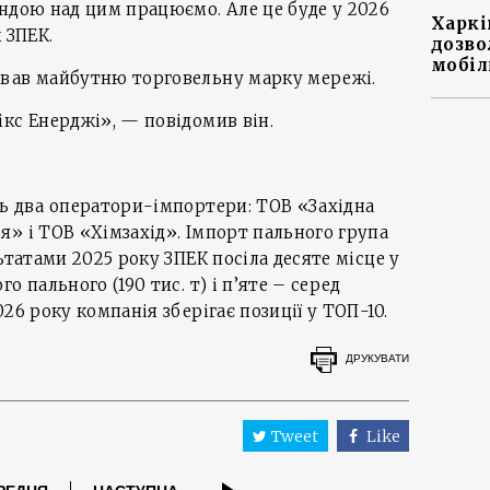
ндою над цим працюємо. Але це буде у 2026
Харкі
 ЗПЕК.
дозво
мобіл
вав майбутню торговельну марку мережі.
кс Енерджі», — повідомив він.
ь два оператори-імпортери: ТОВ «Західна
» і ТОВ «Хімзахід». Імпорт пального група
ьтатами 2025 року ЗПЕК посіла десяте місце у
о пального (190 тис. т) і п’яте – серед
26 року компанія зберігає позиції у ТОП-10.
ДРУКУВАТИ
Tweet
Like