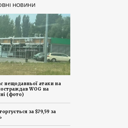
ОВНІ НОВИНИ
ас нещодавньої атаки на
постраждав WOG на
ні (фото)
торгується за $79,59 за
ь