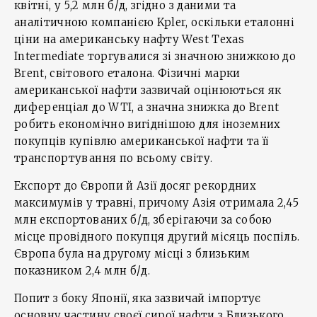
квітні, у 5,2 млн б/д, згідно з даними та
аналітичною компанією Kpler, оскільки еталонні
ціни на американську нафту West Texas
Intermediate торгувалися зі значною знижкою до
Brent, світового еталона. Фізичні марки
американської нафти зазвичай оцінюються як
диференціал до WTI, а значна знижка до Brent
робить економічно вигіднішою для іноземних
покупців купівлю американської нафти та її
транспортування по всьому світу.
Експорт до Європи й Азії досяг рекордних
максимумів у травні, причому Азія отримала 2,45
млн експортованих б/д, зберігаючи за собою
місце провідного покупця другий місяць поспіль.
Європа була на другому місці з близьким
показником 2,4 млн б/д.
Попит з боку Японії, яка зазвичай імпортує
основну частину своєї сирої нафти з Близького