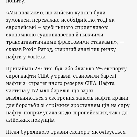
попиту.
«Ми вважаємо, що азійські купівлі були
зумовлені переважно необхідністю, тоді як
європейські – здебільшого сприятливою
економікою судноплавства й нижчими
трансатлантичними фрахтовими ставками», —
сказав Рохіт Ратод, старший аналітик ринку
нафти у Vortexa.
Принаймні 283 тис. б/д, або близько 5% експорту
сирої нафти США у травні, становили барелі
нафти зі стратегічного резерву США. Нафта,
частина у 172 млн барелів, що зараз
вивільняються з екстрених запасів нафти країни
для боротьби зі стрімким зростанням цін на сиру
нафту, попрямувала як до європейських, так і до
азійських покупців.
Після бурхливого травня експорт, як очікується,