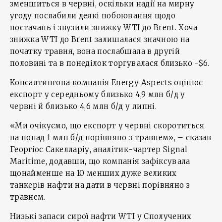
зменшиться в червні, оскільки надії на мирну
угоду послабили деякі побоювання щодо
постачань і звузили знижку WTI до Brent. Хоча
знижка WTI до Brent залишалася значною на
початку травня, вона послабшала в другій
половині та в понеділок торгувалася близько -$6.
Консалтингова компанія Energy Aspects оцінює
експорт у середньому близько 4,9 млн б/д у
червні й близько 4,6 млн б/д у липні.
«Ми очікуємо, що експорт у червні скоротиться
на понад 1 млн б/д порівняно з травнем», – сказав
Георгіос Сакелларіу, аналітик-чартер Signal
Maritime, додавши, що компанія зафіксувала
щонайменше на 10 менших дуже великих
танкерів нафти на дати в червні порівняно з
травнем.
Низькі запаси сирої нафти WTI у Сполучених