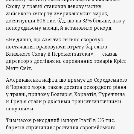
Сходу, у травні становив левову частку
азійського імпорту американських марок,
досягнувши 808 тис. б/д, що на 32% більше, ніж у
попередньому місяці, й встановило рекорд.
«Не дивно, що Азія так сильно скорочує
постачання, враховуючи втрату барелів з
Близького Сходу й Перської затоки», — сказав
директор з досліджень сировинних товарів Kpler
Метт Сміт.
Американська нафта, що прямує до Середземного
й Чорного морів, також досягла рекордного рівня
у травні, причому Болгарія, Хорватія, Туреччина
й Греція стали рідкісними трансатлантичними
покупцями.
Тим часом рекордний імпорт Італії в 335 тис.
барелів спричинив зростання європейського