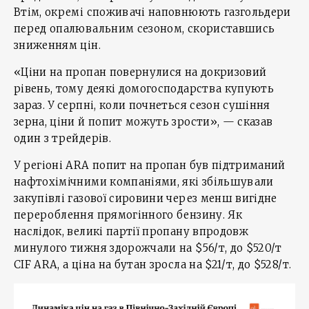
Втім, окремі споживачі наповнюють газгольдери
перед опалювальним сезоном, скориставшись
зниженням цін.
«Ціни на пропан повернулися на докризовий
рівень, тому деякі домогосподарства купують
зараз. У серпні, коли почнеться сезон сушіння
зерна, ціни й попит можуть зрости», — сказав
один з трейдерів.
У регіоні ARA попит на пропан був підтриманий
нафтохімічними компаніями, які збільшували
закупівлі газової сировини через менш вигідне
перероблення прямогінного бензину. Як
наслідок, великі партії пропану впродовж
минулого тижня здорожчали на $56/т, до $520/т
CIF ARA, а ціна на бутан зросла на $21/т, до $528/т.