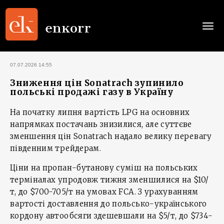
Togg
navi
07.07.2026 14:55
Зниження цін Sonatrach зупинило
польські продажі газу в Україну
На початку липня вартість LPG на основних
напрямках постачань знизилися, але суттєве
зменшення цін Sonatrach надало велику перевагу
південним трейдерам.
Ціни на пропан-бутанову суміш на польських
терміналах упродовж тижня зменшилися на $10/
т, до $700-705/т на умовах FCA. З урахуванням
вартості доставлення до польсько-українського
кордону автообсяги здешевшали на $5/т, до $734-