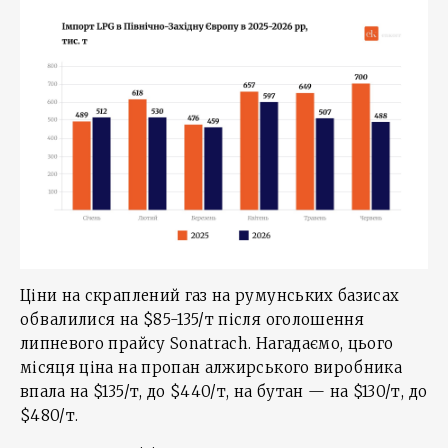
Ціни на скраплений газ на румунських базисах
обвалилися на $85-135/т після оголошення
липневого прайсу Sonatrach. Нагадаємо, цього
місяця ціна на пропан алжирського виробника
впала на $135/т, до $440/т, на бутан — на $130/т, до
$480/т.