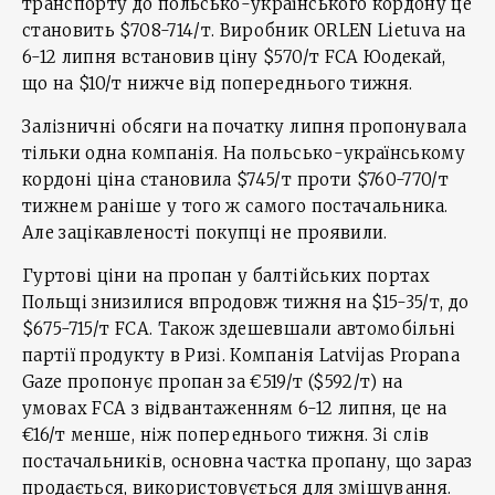
транспорту до польсько-українського кордону це
становить $708-714/т. Виробник ORLEN Lietuva на
6-12 липня встановив ціну $570/т FCA Юодекай,
що на $10/т нижче від попереднього тижня.
Залізничні обсяги на початку липня пропонувала
тільки одна компанія. На польсько-українському
кордоні ціна становила $745/т проти $760-770/т
тижнем раніше у того ж самого постачальника.
Але зацікавленості покупці не проявили.
Гуртові ціни на пропан у балтійських портах
Польщі знизилися впродовж тижня на $15-35/т, до
$675-715/т FCA. Також здешевшали автомобільні
партії продукту в Ризі. Компанія Latvijas Propana
Gaze пропонує пропан за €519/т ($592/т) на
умовах FCA з відвантаженням 6-12 липня, це на
€16/т менше, ніж попереднього тижня. Зі слів
постачальників, основна частка пропану, що зараз
продається, використовується для змішування.