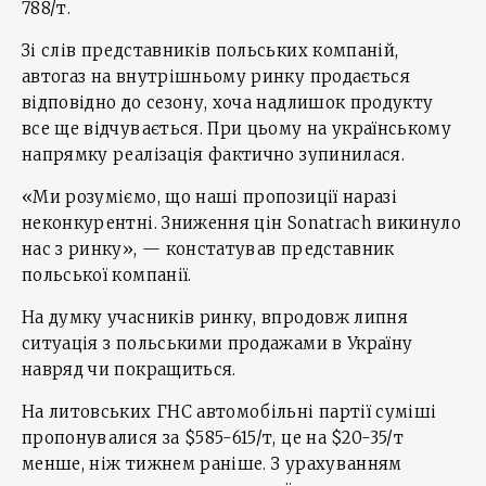
788/т.
Зі слів представників польських компаній,
автогаз на внутрішньому ринку продається
відповідно до сезону, хоча надлишок продукту
все ще відчувається. При цьому на українському
напрямку реалізація фактично зупинилася.
«Ми розуміємо, що наші пропозиції наразі
неконкурентні. Зниження цін Sonatrach викинуло
нас з ринку», — констатував представник
польської компанії.
На думку учасників ринку, впродовж липня
ситуація з польськими продажами в Україну
навряд чи покращиться.
На литовських ГНС автомобільні партії суміші
пропонувалися за $585-615/т, це на $20-35/т
менше, ніж тижнем раніше. З урахуванням