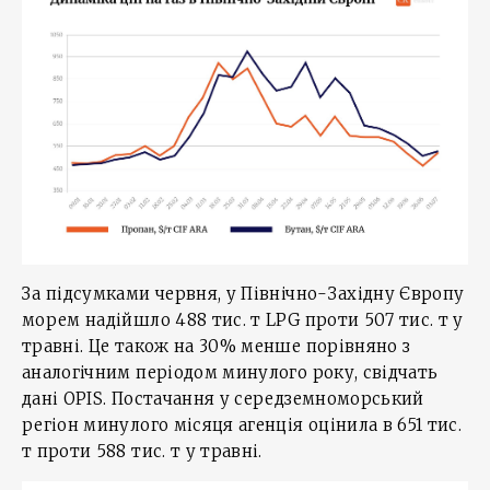
За підсумками червня, у Північно-Західну Європу
морем надійшло 488 тис. т LPG проти 507 тис. т у
травні. Це також на 30% менше порівняно з
аналогічним періодом минулого року, свідчать
дані OPIS. Постачання у середземноморський
регіон минулого місяця агенція оцінила в 651 тис.
т проти 588 тис. т у травні.