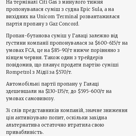
На терміналі Citi Gas з минулого тижня
пропонувалася суміш з судна Epic Sula, а на
вихідних на Unicom Terminal розвантажилася
партія пропану з Gaz Concord.
Пропан-бутанова суміш у Галаці залежно від
густини компанії пропонувалася за $600-615/т на
умовах FCA, це на $85-90/т нижче порівняно з
кінцем червня. Також один з трейдерів
повідомив, що планує продати партію суміші
Rompetrol з Мідії за $570/т.
Автомобільні партії пропану у Галаці
здешевшали на $130-135/т, до $595-600/т на
умовах самовивозу.
Зі слів представників компаній, значне зниження
цін активізувало попит, оскільки західна
альтернатива остаточно втратила свою
привабливість.