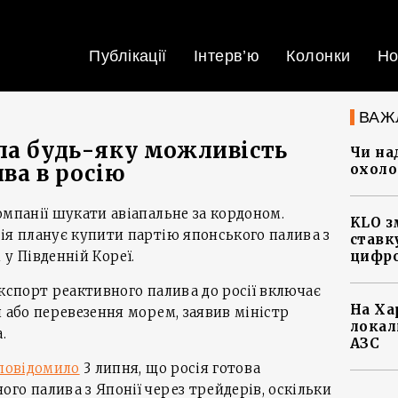
Публікації
Інтерв’ю
Колонки
Но
ВАЖ
ла будь-яку можливість
Чи на
ва в росію
охоло
омпанії шукати авіапальне за кордоном.
KLO з
ія планує купити партію японського палива з
ставку
 Південній Кореї.
цифро
експорт реактивного палива до росії включає
На Ха
и або перевезення морем, заявив міністр
локал
.
АЗС
повідомило
3 липня, що росія готова
го палива з Японії через трейдерів, оскільки