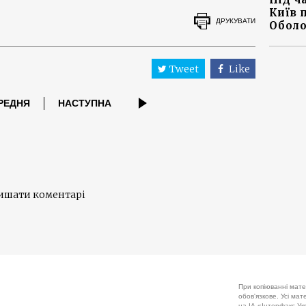
Київ 
ДРУКУВАТИ
Оболо
Tweet
Like
РЕДНЯ
НАСТУПНА
лишати коментарі
При копіюванні мате
обов'язкове. Усі ма
на ІА «Інтерфакс-Укр