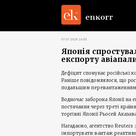
07.07.2026 14:05
Японія спростува
експорту авіапали
Дефіцит спонукає російські к
Раніше повідомлялося, що рос
подальшим перевантаженням у
Водночас заборона Японії на 
постачання через треті країн
торгівлі Японії Рьосей Аказава
Нагадаємо, агентство Reuters
імпортувати вантаж реактивно