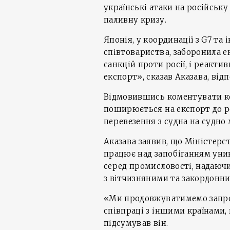
українські атаки на російсь
паливну кризу.
Японія, у координації з G7 т
співтовариства, заборонила е
санкцій проти росії, і реакти
експорт», сказав Аказава, від
Відмовившись коментувати кон
поширюється на експорт до ро
перевезення з судна на судно
Аказава заявив, що Міністерст
працює над запобіганням уни
серед промисловості, надаю
з вітчизняними та закордонн
«Ми продовжуватимемо запро
співпраці з іншими країнами
підсумував він.