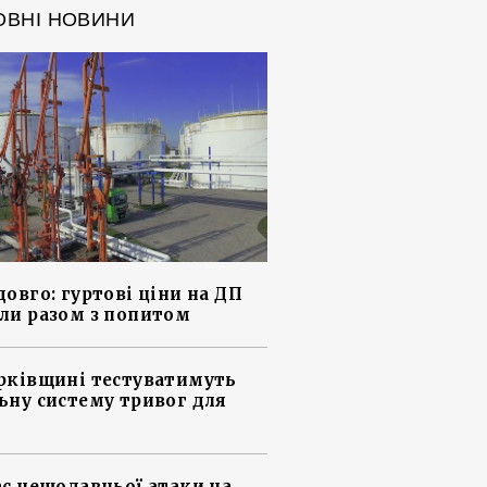
ОВНІ НОВИНИ
довго: гуртові ціни на ДП
ли разом з попитом
рківщині тестуватимуть
ьну систему тривог для
ас нещодавньої атаки на