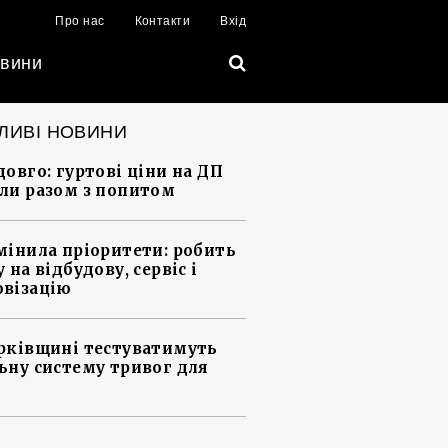
Про нас
Контакти
Вхід
вини
ЛИВІ НОВИНИ
довго: гуртові ціни на ДП
ли разом з попитом
мінила пріоритети: робить
 на відбудову, сервіс і
візацію
рківщині тестуватимуть
ьну систему тривог для