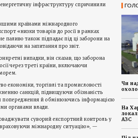
ку енергетичну інфраструктуру спричинили
ГОЛ
а іншими країнами міжнародного
кспорт «низки товарів до росії в рамках
вне паливо також підпадає під ці заборони на
повідаючи на запитання про звіт.
кретні випадки, він сказав, що заборона
сії через треті країни, включаючи
 морем.
Чи на
во економіки, торгівлі та промисловості
охоло
кненню санкцій, підвищуючи обізнаність
чи попередження й обмінюючись інформацією
ими органами влади.
На Ха
локал
ваджувати суворий експортний контроль у
АЗС
, враховуючи міжнародну ситуацію», —
Під ч