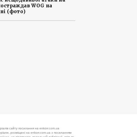
постраждав WOG на
ні (фото)
ріалів сайту посилання на enkorr.com.ua
теріали, розміщені на enkorr.com.ua з посиланням
аїна», не підлягають подальшій публікації, крім як