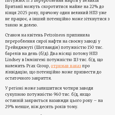
Потужності з перероблення нафти у Великій
Британії можуть скоротитися майже на 22% до
кінця 2025 року, причому один великий НПЗ уже
не працює, а інший потенційно може зіткнутися з
такою ж долею.
Станом на квітень Petroineos припинила
перероблення сирої нафти на своєму заводі у
Грейнджмуті (Шотландія) потужністю 150 тис.
барелів на день (б/д). Два місяці потому НПЗ
Lindsey в Іммінгемі потужністю 113 тис. б/д, що
належить Prax Group,
отримав наказ
про
ліквідацію, що потенційно може призвести до
остаточного закриття.
У регіоні може залишитися чотири заводи
сукупною потужністю 960 тис. б/д, якщо
останній закриється назавжди цього року – на
29% менше, ніж десять років тому.