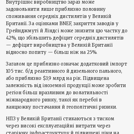
Внутрішнє виробництво зараз може
задовольнити лише приблизно половину
споживання середніх дистилятів у Великій
Британії. За оцінками BNEF, закриття заводів у
Грейнджмуті й Ліндсі може знизити цю частку до
42%, що збільшить дефіцит середніх дистилятів
— дефіцит виробництва у Великій Британії
відносно попиту — більш ніж на 25%.
Загалом це приблизно означає додатковий імпорт
105 тис. б/д реактивного й дизельного пального,
або приблизно $3,9 млрд на рік. Підвищена
залежність від іноземної продукції може зробити
регіон більш вразливим до волатильності
міжнародного ринку, такої як перебої в
ланцюжку постачання й геополітичні ризики.
НПЗ у Великій Британії стикаються з тиском
через високі експлуатаційні витрати через
старіючу інфраструктуру й підвищені ціни на