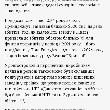
енергоносії, а також дедалі суворіше екологічне
законодавство.
Повідомляється, що 2024 року завод у
Грейнджмуті зазнавав близько $500 тис. на день
збитків, тоді як діяльність заводу в Ліндсі
призвела до збитків обсягом близько 75 млн
фунтів стерлінгів у період з 2021 року – його
придбання у TotalEnergies – до лютого 2024 року,
згідно із заявами уряду Великої Британії.
У довгостроковій перспективі виробникам
палива в регіоні також може бути складніше
конкурувати з імпортом з нових і дешевших
заводів у країнах, що розвиваються, таких як
нігерійський НПЗ «Данготе» потужністю 650 тис.
б/д й кувейтський НПЗ «Аль-Зур» потужністю
615 тис. б/д.