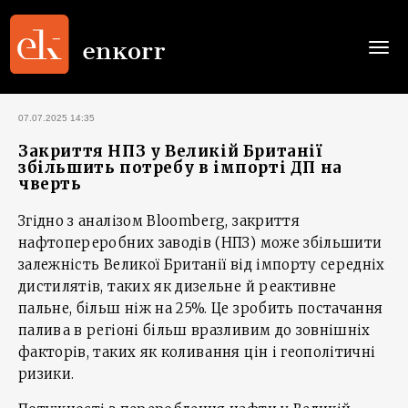
Togg
navi
07.07.2025 14:35
Закриття НПЗ у Великій Британії
збільшить потребу в імпорті ДП на
чверть
Згідно з аналізом Bloomberg, закриття
нафтопереробних заводів (НПЗ) може збільшити
залежність Великої Британії від імпорту середніх
дистилятів, таких як дизельне й реактивне
пальне, більш ніж на 25%. Це зробить постачання
палива в регіоні більш вразливим до зовнішніх
факторів, таких як коливання цін і геополітичні
ризики.