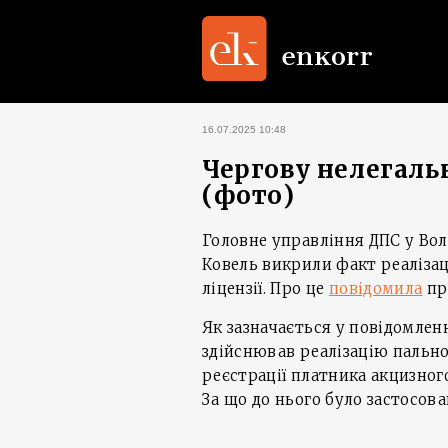
16.07.2025 10:48
Чергову нелегаль
(фото)
Головне управління ДПС у Воли
Ковель викрили факт реалізац
ліцензії. Про це
повідомила
пр
Як зазначається у повідомленн
здійснював реалізацію пальног
реєстрації платника акцизного
За що до нього було застосова