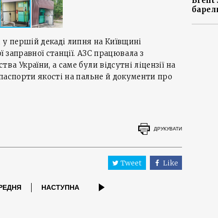
Brent
барел
, у першій декаді липня на Київщині
 заправної станції. АЗС працювала з
а України, а саме були відсутні ліцензії на
паспорти якості на пальне й документи про
ДРУКУВАТИ
Tweet
Like
РЕДНЯ
НАСТУПНА