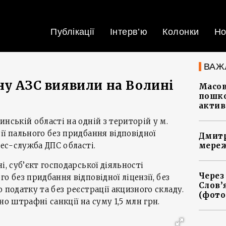
Публікації
Інтерв’ю
Колонки
Но
ВАЖ
ну АЗС виявили на Волині
Масов
пошко
актив
нській області на одній з територій у м.
ії пального без придбання відповідної
Дмитр
ес-служба ДПС області.
мереж
і, суб’єкт господарської діяльності
Через
о без придбання відповідної ліцензії, без
Слов’
 податку та без реєстрації акцизного складу.
(фото
но штрафні санкції на суму 1,5 млн грн.