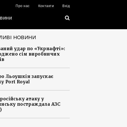
Про нас
Контакти
Вхід
вини
ЛИВІ НОВИНИ
аний удар по «Укрнафті»:
джено сім виробничих
ів
о Льоушкін запускає
у Port Royal
 російську атаку у
янську постраждала АЗС
)