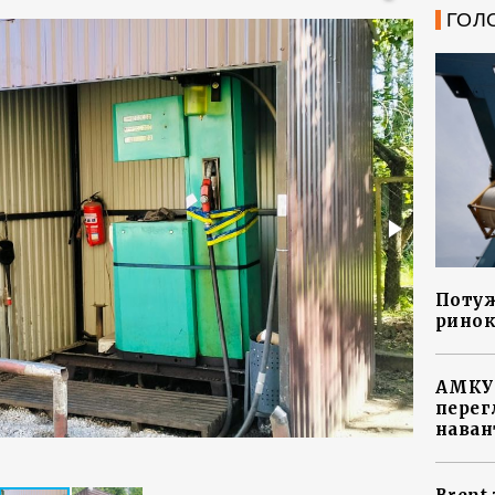
ГОЛ
Потуж
ринок
АМКУ 
перег
наван