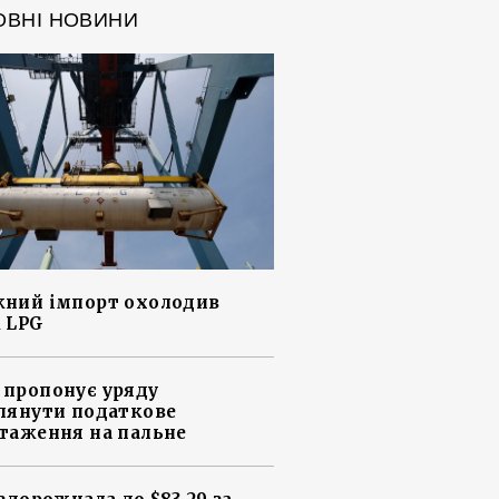
ОВНІ НОВИНИ
ний імпорт охолодив
 LPG
пропонує уряду
лянути податкове
таження на пальне