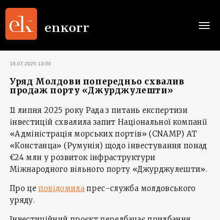
Togg
navi
16.07.2025 13:00
Уряд Молдови попередньо схвалив
продаж порту «Джурджулешти»
11 липня 2025 року Рада з питань експертизи
інвестицій схвалила запит Національної компанії
«Адміністрація морських портів» (CNAMP) АТ
«Констанца» (Румунія) щодо інвестування понад
€24 млн у розвиток інфраструктури
Міжнародного вільного порту «Джурджулешти».
Про це
повідомила
прес-служба молдовського
уряду.
Інвестиційний проєкт передбачає придбання