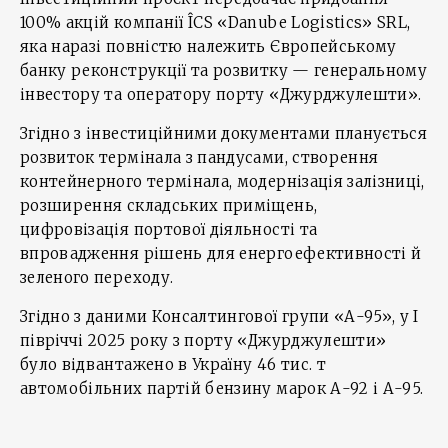
100% акцій компанії ÎCS «Danube Logistics» SRL,
яка наразі повністю належить Європейському
банку реконструкції та розвитку — генеральному
інвестору та оператору порту «Джурджулешти».
Згідно з інвестиційними документами планується
розвиток термінала з пандусами, створення
контейнерного термінала, модернізація залізниці,
розширення складських приміщень,
цифровізація портової діяльності та
впровадження рішень для енергоефективності й
зеленого переходу.
Згідно з даними Консалтингової групи «А-95», у I
півріччі 2025 року з порту «Джурджулешти»
було відвантажено в Україну 46 тис. т
автомобільних партій бензину марок А-92 і А-95.