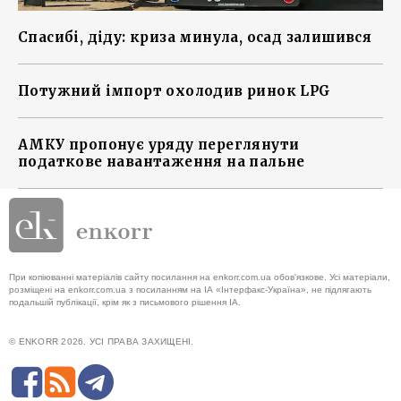
Спасибі, діду: криза минула, осад залишився
Потужний імпорт охолодив ринок LPG
АМКУ пропонує уряду переглянути
податкове навантаження на пальне
При копіюванні матеріалів сайту посилання на enkorr.com.ua обов'язкове. Усі матеріали,
розміщені на enkorr.com.ua з посиланням на ІА «Інтерфакс-Україна», не підлягають
подальшій публікації, крім як з письмового рішення ІА.
© ENKORR 2026. УСІ ПРАВА ЗАХИЩЕНІ.