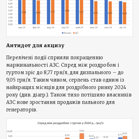
Антидот для акцизу
Перелічені події сприяли покращенню
маржинальності АЗС. Спред між роздробом і
гуртом зріс до 8,77 грн/л, для дизпального – до
9,05 грн/л. Таким чином, серпень став одним із
найкращих місяців для роздрібного ринку 2024
року (див. діагр.). Також тихо потішило власників
АЗС нове зростання продажів пального для
генераторів.