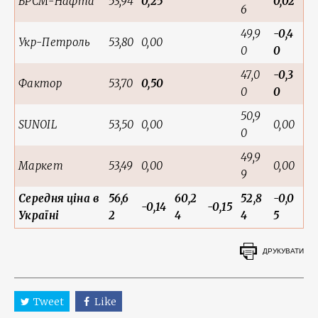
БРСМ-Нафта
53,94
0,25
0,02
6
49,9
-0,4
Укр-Петроль
53,80
0,00
0
0
47,0
-0,3
Фактор
53,70
0,50
0
0
50,9
SUNOIL
53,50
0,00
0,00
0
49,9
Маркет
53,49
0,00
0,00
9
Середня ціна в
56,6
60,2
52,8
-0,0
-0,14
-0,15
Україні
2
4
4
5
ДРУКУВАТИ
Tweet
Like