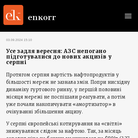
Togg
navi
03.09.2024 15:10
Усе задля вересня: АЗС непогано
підготувалися до нових акцизів у
серпні
Протягом серпня вартість нафтопродуктів у
більшості мереж не зазнала змін. Попри нисхідну
динаміку гуртового ринку, у першій половині
місяця мережі не поспішали реагувати, а потім
уже почали накопичувати «амортизатор» в
очікуванні збільшення акцизу.
У серпні європейські котирування на «світлі»
знижувалися слідом за нафтою. Так, за місяць