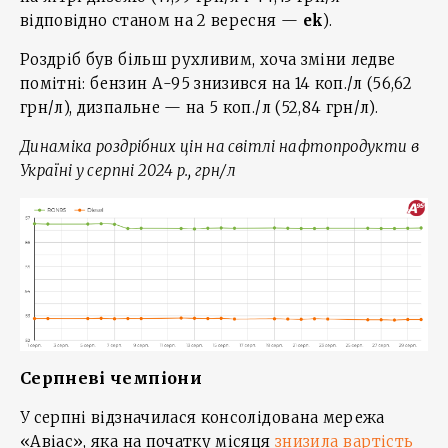
відповідно станом на 2 вересня —
ek
).
Роздріб був більш рухливим, хоча зміни ледве
помітні: бензин А-95 знизився на 14 коп./л (56,62
грн/л), дизпальне — на 5 коп./л (52,84 грн/л).
Динаміка роздрібних цін на світлі нафтопродукти в
Україні у серпні 2024 р., грн/л
Серпневі чемпіони
У серпні відзначилася консолідована мережа
«Авіас», яка на початку місяця
знизила вартість