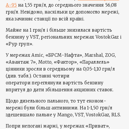
А-95
на 1,55 грн/л, до середнього значення 56,08
грн/л. Невідомо, наскільки це допомогло мережі,
яка зачиняє станції по всій країні.
Майже на 1 грн/л і більше знизилася вартість
бензину у VST, регіональних мережах VostokGaz і
«Рур груп».
У мережах Amic, «БРСМ-Нафта», Marshal, ZOG,
«Авантаж 7», Motto, «Фактор», «Параллель»
цінники зросли в середньому на 0,05-1,10 грн/л
(див. табл.). Останні чотири
оператори переглянули вартість бензину
впритул до дати збільшення акцизних ставок.
Щодо дизельного пального, то тут економ-
мережі були більш активними. На 1-1,50 грн/л
здешевшало пальне у Mango, VST, VostokGaz, RLS.
Попри непогані маржі, у мережах «Приват»,