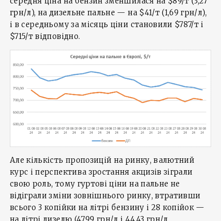
середня ціна на бензин зменшилася на $89/т (3,27
грн/л), на дизельне пальне — на $41/т (1,69 грн/л),
і в середньому за місяць ціни становили $787/т і
$715/т відповідно.
Але кількість пропозицій на ринку, валютний
курс і перспектива зростання акцизів зіграли
свою роль, тому гуртові ціни на пальне не
відіграли зміни зовнішнього ринку, втративши
всього 3 копійки на літрі бензину і 28 копійок —
на літрі дизелю (47,99 грн/л і 44,43 грн/л