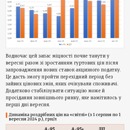
Водночас цей запас міцності почне танути у
вересні разом зі зростанням гуртових цін після
запровадження нових ставок акцизного податку.
Це дасть змогу пройти перехідний період без
зайвих цінових змін, яких очікували споживачі.
Додатково стабілізувати ситуацію може й
просідання зовнішнього ринку, яке намітилось у
перші дні вересня.
Динаміка роздрібних цін на «світлі» (з 1 серпня по 1
вересня 2024 р.), грн/л
А-95
А-95+
ДП