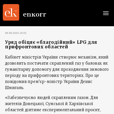
Togg
navi
06.08.2024 16:02
Уряд обіцяє «благодійний» LPG для
прифронтових областей
Кабінет міністрів України створює механізм, який
дозволить постачати скраплений газ у балонах як
гуманітарну допомогу для проходження зимового
періоду на прифронтових територіях. Про це
повідомив прем’єр-міністр України Денис
Шмигаль.
«Забезпечуємо людей скрапленим газом. Для
жителів Донецької, Сумської й Харківської
областей діятиме експериментальний проєкт,