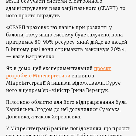
везти без участі системи електронного
адміністрування реалізації пального (СЕАРП), то
його просто вкрадуть.
«СЕАРП враховує газ навіть при розлитті у
балони, тому якщо систему буде залучено, вона
притримає 80-90% ресурсу, який дійде до людей.
В іншому разі вони отримають максимум 20%»,
— каже Батраченко.
Як відомо, цей експериментальний
проєкт
розробляє Міненергетики
спільно з
Мінреінтеграції й іншими відомствами. Курує
його віцепрем’єр-міністр Ірина Верещук.
Пілотною областю для його відпрацювання була
Харківська. Згодом до неї долучилися Сумська,
Донецька, а також Херсонська.
У Мінреінтеграції раніше повідомляли, що проєкт
уже передано у Секретаріат Кабінету міністрів