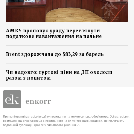
АМКУ пропонує уряду переглянути
податкове навантаження на пальне
Brent здорожчала до $83,29 за барель
Чи надовго: гуртові ціни на ДП охололи
разом з попитом
При копіюванні матеріалів сайту посилання на enkorr.com.ua обов'язкове. Усі матеріали,
розміщені на enkorr.com.ua з посиланням на ІА «Інтерфакс-Україна», не підлягають
подальшій публікації, крім як з письмового рішення ІА.