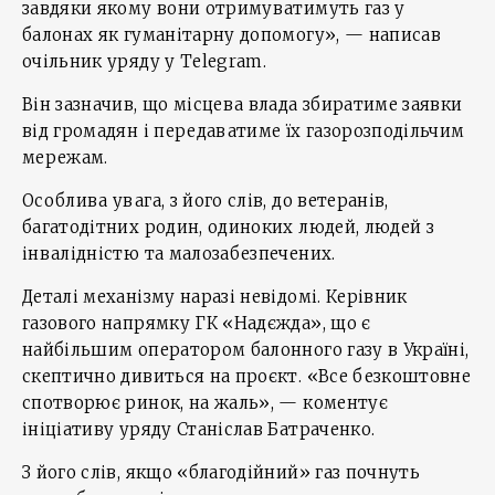
завдяки якому вони отримуватимуть газ у
балонах як гуманітарну допомогу», — написав
очільник уряду у Telegram.
Він зазначив, що місцева влада збиратиме заявки
від громадян і передаватиме їх газорозподільчим
мережам.
Особлива увага, з його слів, до ветеранів,
багатодітних родин, одиноких людей, людей з
інвалідністю та малозабезпечених.
Деталі механізму наразі невідомі. Керівник
газового напрямку ГК «Надєжда», що є
найбільшим оператором балонного газу в Україні,
скептично дивиться на проєкт. «Все безкоштовне
спотворює ринок, на жаль», — коментує
ініціативу уряду Станіслав Батраченко.
З його слів, якщо «благодійний» газ почнуть