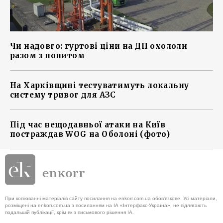
Чи надовго: гуртові ціни на ДП охололи
разом з попитом
На Харківщині тестуватимуть локальну
систему тривог для АЗС
Під час нещодавньої атаки на Київ
постраждав WOG на Оболоні (фото)
При копіюванні матеріалів сайту посилання на enkorr.com.ua обов'язкове. Усі матеріали,
розміщені на enkorr.com.ua з посиланням на ІА «Інтерфакс-Україна», не підлягають
подальшій публікації, крім як з письмового рішення ІА.