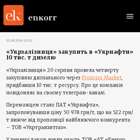
Togg
navi
22.08.2024 10:52
«Укрзалізниця» закупить в «Укрнафти»
10 тис. т дизелю
«Укрзалізниця» 20 серпня провела четверту
закупівлю дизпального через
Prozorro Market
,
придбавши 10 тис. т ресурсу. Про це компанія
повідомляє на своєму телеграм-каналі.
Переможцем стало ПАТ «Укрнафта»,
запропонувавши ціну 50 978 грн/т, що на 522 грн/
т нижче від пропозиції найближчого конкурента
– ТОВ «Укртранзитгаз».
У тендері також взяли участь ТОВ «АТ «Енерго