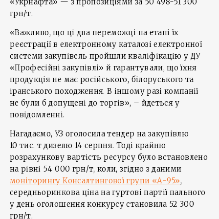
«Укрнафта» — з пропозиціями за 50 498-51 300
грн/т.
«Важливо, що ці два переможці на етапі їх
реєстрації в електронному каталозі електронної
системи закупівель пройшли кваліфікацію у ДУ
«Професійні закупівлі» й гарантували, що їхня
продукція не має російського, білоруського та
іранського походження. В іншому разі компанії
не були б допущені до торгів», – йдеться у
повідомленні.
Нагадаємо, УЗ оголосила тендер на закупівлю
10 тис. т дизелю 14 серпня. Тоді крайню
розрахункову вартість ресурсу було встановлено
на рівні 54 000 грн/т, коли, згідно з даними
моніторингу Консалтингової групи «А-95»
,
середньоринкова ціна на гуртові партії пального
у день оголошення конкурсу становила 52 300
грн/т.