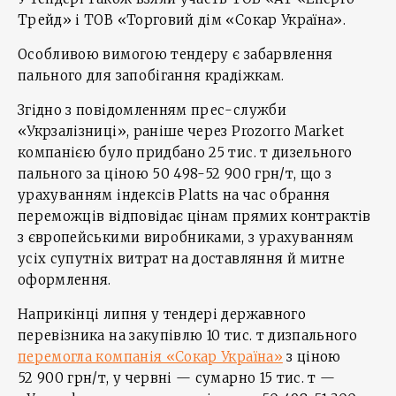
Трейд» і ТОВ «Торговий дім «Сокар Україна».
Особливою вимогою тендеру є забарвлення
пального для запобігання крадіжкам.
Згідно з повідомленням прес-служби
«Укрзалізниці», раніше через Prozorro Market
компанією було придбано 25 тис. т дизельного
пального за ціною 50 498-52 900 грн/т, що з
урахуванням індексів Platts на час обрання
переможців відповідає цінам прямих контрактів
з європейськими виробниками, з урахуванням
усіх супутніх витрат на доставляння й митне
оформлення.
Наприкінці липня у тендері державного
перевізника на закупівлю 10 тис. т дизпального
перемогла компанія «Сокар Україна»
з ціною
52 900 грн/т, у червні — сумарно 15 тис. т —