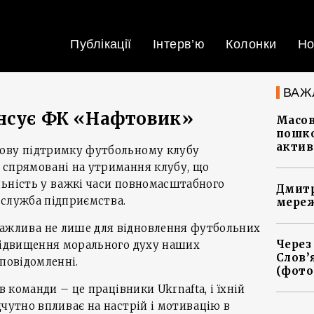
Публікації
Інтерв’ю
Колонки
Но
ВАЖ
нсує ФК «Нафтовик»
Масов
пошко
актив
сову підтримку футбольному клубу
 спрямовані на утримання клубу, що
льність у важкі часи повномасштабного
Дмитр
-служба підприємства.
мереж
ажлива не лише для відновлення футбольних
Через
 підвищення морального духу наших
Слов’
 повідомленні.
(фото
в команди – це працівники Ukrnafta, і їхній
дчутно впливає на настрій і мотивацію в