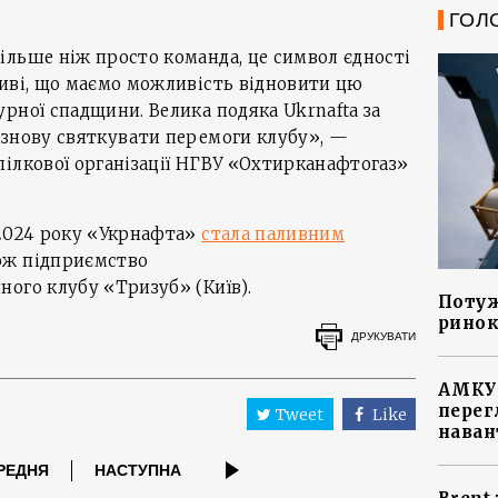
ГОЛ
ільше ніж просто команда, це символ єдності
ливі, що маємо можливість відновити цю
рної спадщини. Велика подяка Ukrnafta за
 знову святкувати перемоги клубу», —
ілкової організації НГВУ «Охтирканафтогаз»
 2024 року «Укрнафта»
стала паливним
ож підприємство
ого клубу «Тризуб» (Київ).
Потуж
ринок
ДРУКУВАТИ
АМКУ 
перег
Tweet
Like
наван
РЕДНЯ
НАСТУПНА