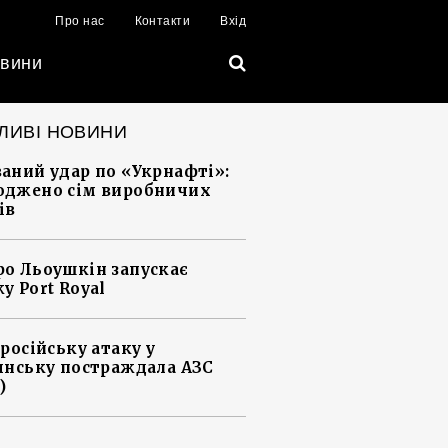
Про нас
Контакти
Вхід
вини
ЛИВІ НОВИНИ
аний удар по «Укрнафті»:
джено сім виробничих
ів
о Льоушкін запускає
у Port Royal
 російську атаку у
янську постраждала АЗС
)