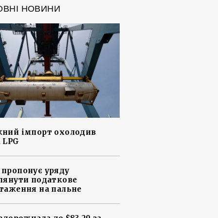
ОВНІ НОВИНИ
ний імпорт охолодив
 LPG
пропонує уряду
лянути податкове
таження на пальне