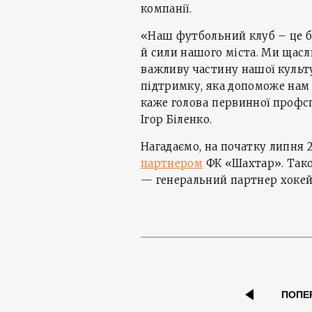
компанії.
«Наш футбольний клуб – це б
й сили нашого міста. Ми щас
важливу частину нашої культу
підтримку, яка допоможе нам
каже голова первинної профсп
Ігор Біленко.
Нагадаємо, на початку липня
партнером
ФК «Шахтар». Так
— генеральний партнер хокейн
ПОПЕ