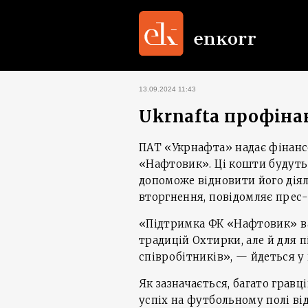
13.09.2024 11:43
Ukrnafta профіна
ПАТ «Укрнафта» надає фінан
«Нафтовик». Ці кошти будуть
допоможе відновити його дія
вторгнення, повідомляє прес
«Підтримка ФК «Нафтовик» в
традицій Охтирки, але й для
співробітників», — йдеться у
Як зазначається, багато гравці
успіх на футбольному полі ві