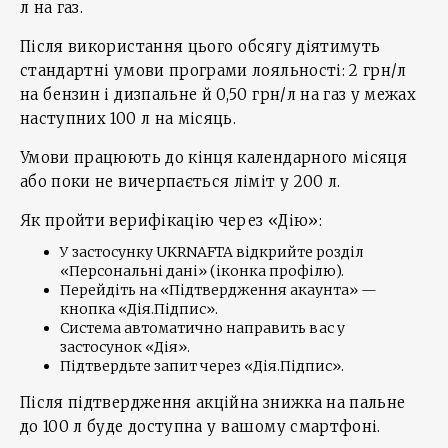
л на газ.
Після використання цього обсягу діятимуть
стандартні умови програми лояльності: 2 грн/л
на бензин і дизпальне й 0,50 грн/л на газ у межах
наступних 100 л на місяць.
Умови працюють до кінця календарного місяця
або поки не вичерпається ліміт у 200 л.
Як пройти верифікацію через «Дію»:
У застосунку UKRNAFTA відкрийте розділ
«Персональні дані» (іконка профілю).
Перейдіть на «Підтвердження акаунта» —
кнопка «Дія.Підпис».
Система автоматично направить вас у
застосунок «Дія».
Підтвердьте запит через «Дія.Підпис».
Після підтвердження акційна знижка на пальне
до 100 л буде доступна у вашому смартфоні.