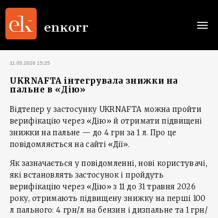
Togg
navi
11.05.2026 15:25
UKRNAFTA інтегрувала знижки на
пальне в «Дію»
Відтепер у застосунку UKRNAFTA можна пройти
верифікацію через «Дію» й отримати підвищені
знижки на пальне — до 4 грн за 1 л. Про це
повідомляється на сайті «Дії».
Як зазначається у повідомленні, нові користувачі,
які встановлять застосунок і пройдуть
верифікацію через «Дію» з 11 до 31 травня 2026
року, отримають підвищену знижку на перші 100
л пального: 4 грн/л на бензин і дизпальне та 1 грн/