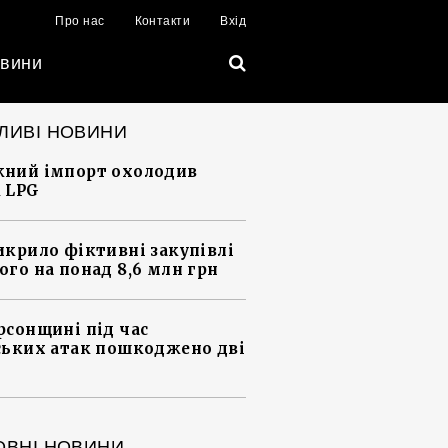
Про нас
Контакти
Вхід
вини
ЛИВІ НОВИНИ
ний імпорт охолодив
 LPG
икрило фіктивні закупівлі
ого на понад 8,6 млн грн
рсонщині під час
ських атак пошкоджено дві
ОВНІ НОВИНИ