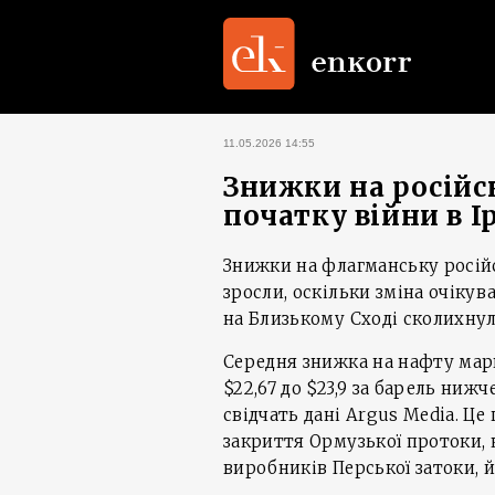
11.05.2026 14:55
Знижки на російс
початку війни в І
Знижки на флагманську російс
зросли, оскільки зміна очік
на Близькому Сході сколихну
Середня знижка на нафту марки
$22,67 до $23,9 за барель нижч
свідчать дані Argus Media. Ц
закриття Ормузької протоки, 
виробників Перської затоки, й