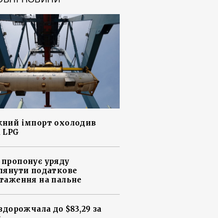
ний імпорт охолодив
 LPG
пропонує уряду
лянути податкове
таження на пальне
 здорожчала до $83,29 за