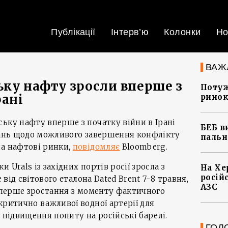
Публікації
Інтерв’ю
Колонки
Но
ВАЖ
ьку нафту зросли вперше з
Потуж
рані
ринок
ьку нафту вперше з початку війни в Ірані
БЕБ в
увань щодо можливого завершення конфлікту
пальн
ла нафтові ринки,
повідомляє
Bloomberg.
 Urals із західних портів росії зросла з
На Хе
росій
е від світового еталона Dated Brent 7-8 травня,
АЗС
е перше зростання з моменту фактичного
критично важливої водної артерії для
 підвищення попиту на російські барелі.
ГОЛ