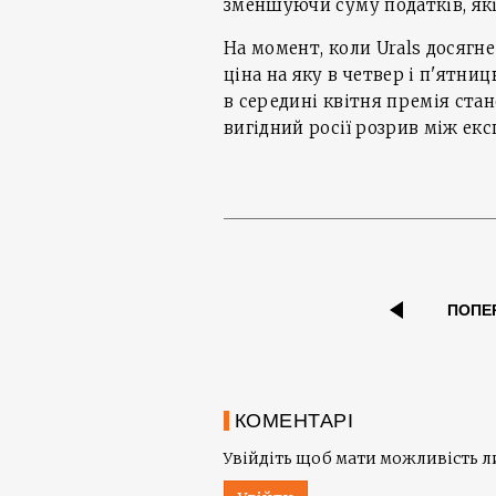
зменшуючи суму податків, як
На момент, коли Urals досягне 
ціна на яку в четвер і п'ятниц
в середині квітня премія стан
вигідний росії розрив між ек
ПОПЕ
КОМЕНТАРІ
Увійдіть щоб мати можливість 