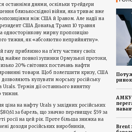
ся останніми днями, оскільки трейдери
ення близькосхідної війни, яка триває вже
ропозиціями між США й Іраном. Але надії на
 президент США Дональд Трамп 10 травня
 на односторінкову мирну пропозицію
ого тижня, як «абсолютно неприйнятну».
 й газу приблизно на п'яту частину своїх
ід майже повної зупинки Ормузької протоки,
лизько 20% світових постачань нафти
сировинні товари. Щоб полегшити кризу, США
Потуж
 дозволяють купувати морську російську
ринок
 Urals. Термін дії останнього винятку
о тижня.
АМКУ 
перег
я ціна на нафту Urals у західних російських
наван
80,61 за барель, що значно перевищує $59 за
і росії на цей рік. Проте більша знижка на
ені доходи російських виробників,
Brent