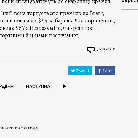
барел
і вони сплачуватимуть до скарбниці кремля.
Індії, вона торгується з премією до Brent,
ю знизилася до $2,4 за барель. Для порівняння,
овила $6,75. Незрозуміло, чи зрештою
спортними й цінами постачання.
ДРУКУВАТИ
Tweet
Like
РЕДНЯ
НАСТУПНА
лишати коментарі