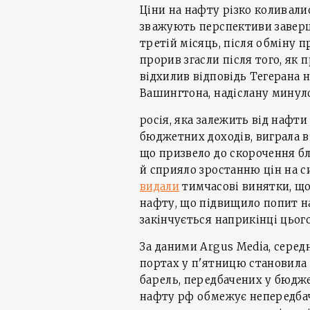
Ціни на нафту різко коливали
зважують перспективи заверш
третій місяць, після обміну п
прорив згасли після того, як
відхилив відповідь Тегерана
Вашингтона, надіслану минул
росія, яка залежить від нафти
бюджетних доходів, виграла в
що призвело до скорочення б
й сприяло зростанню цін на 
видали
тимчасові винятки, що
нафту, що підвищило попит на
закінчується наприкінці цьог
За даними Argus Media, середн
портах у п'ятницю становила $
барель, передбачених у бюджет
нафту рф обмежує непередбач