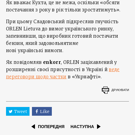
Як вважає Кухта, це не межа, оскільки «обсяги
постачання з року в рік тільки зростатимуть».
При цьому Сладовський підкреслив гнучкість
ORLEN Lietuva до вимог українського ринку,
запевнивши, що виробник готовий постачати
бензин, який задовольнятиме
нові українські вимоги.
Як повідомляв
enkorr
, ORLEN зацікавлений у
розширенні своєї присутності в Україні й
веде
переговори щодо частки
в «Укрнафті».
ДРУКУВАТИ
Tweet
Like
ПОПЕРЕДНЯ
НАСТУПНА