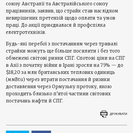
союзу Австралії та Австралійського союзу
працівників, заявив, що страйк став наслідком
невирішених претензій щодо оплати та умов
праці. До акції приєдналася й профспілка
електротехніків.
Будь-які перебої з постачанням через тривалі
страйки можуть ще більше посилити і без того
обмежені світові ринки СПГ. Спотові ціни на СПГ
в Азії з початку війни в Ірані зросли на 75% — до
$18,20 за млн британських теплових одиниць
(ммBtu) через втрати постачання й ризики
доставлення через Ормузьку протоку, якою
проходить близько п’ятої частини світових
постачань нафти й СПГ.
ДРУКУВАТИ