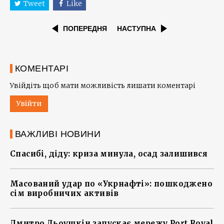
Tweet
Like
ПОПЕРЕДНЯ
НАСТУПНА
КОМЕНТАРІ
Увійдіть щоб мати можливість лишати коментарі
Увійти
ВАЖЛИВІ НОВИНИ
Спасибі, діду: криза минула, осад залишився
Масований удар по «Укрнафті»: пошкоджено
сім виробничих активів
Дмитро Льоушкін запускає мережу Port Royal