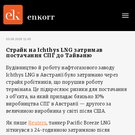
Togg
navi
03.06.2026 11:45
Страйк на Ichthys LNG затримав
постачання СПГ до Тайваню
Будівництво й роботу нафтогазового заводу
Ichthys LNG в Австралії було затримано через
страйк робітників, що порушив роботу
термінала. Це підкреслює ризики для постачання
з об’єкта, на який припадає близько 10%
виробництва СПГ в Австралії — другого за
величиною виробника у світі після США.
Як пише
Reuters
, танкер Pacific Breeze LNG
зіткнувся з 24-годинною затримкою після