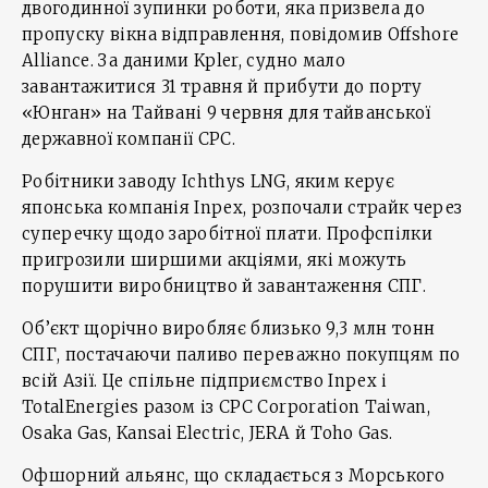
двогодинної зупинки роботи, яка призвела до
пропуску вікна відправлення, повідомив Offshore
Alliance. За даними Kpler, судно мало
завантажитися 31 травня й прибути до порту
«Юнган» на Тайвані 9 червня для тайванської
державної компанії CPC.
Робітники заводу Ichthys LNG, яким керує
японська компанія Inpex, розпочали страйк через
суперечку щодо заробітної плати. Профспілки
пригрозили ширшими акціями, які можуть
порушити виробництво й завантаження СПГ.
Об’єкт щорічно виробляє близько 9,3 млн тонн
СПГ, постачаючи паливо переважно покупцям по
всій Азії. Це спільне підприємство Inpex і
TotalEnergies разом із CPC Corporation Taiwan,
Osaka Gas, Kansai Electric, JERA й Toho Gas.
Офшорний альянс, що складається з Морського