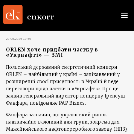
Togg
navi
29.05.2026 10:50
ORLEN хоче придбати частку в
«Укрнафті» — ЗМІ
Польський державний енергетичний концерн
ORLEN – найбільший у країні – зацікавлений у
розширенні своєї присутності в Україні й веде
переговори щодо частки в «Укрнафті». Про це
заявив генеральний директор концерну Іренеуш
Фанфара, повідомляє PAP Biznes.
Фанфара зазначив, що український ринок
надзвичайно важливий для групи, зокрема для
Мажейкяйського нафтопереробного заводу (НПЗ),