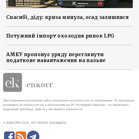
Спасибі, діду: криза минула, осад залишився
Потужний імпорт охолодив ринок LPG
АМКУ пропонує уряду переглянути
податкове навантаження на пальне
При копіюванні матеріалів сайту посилання на enkorr.com.ua обов'язкове. Усі матеріали,
розміщені на enkorr.com.ua з посиланням на ІА «Інтерфакс-Україна», не підлягають
подальшій публікації, крім як з письмового рішення ІА.
© ENKORR 2026. УСІ ПРАВА ЗАХИЩЕНІ.