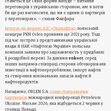
станеться це і якої форми набуде – питання
переговорів з українською стороною, але я хотів
би ще раз наголосити, що ми є одним із партнерів
у переговорах», – сказав Фанфара.
Інтерес до мережі АЗС «Укрнафти»
польський
концерн PKN Orlen проявляв ще 2021 року. Тоді
під час зустрічі з представниками української
влади й НАК «Нафтогаз України» польська
компанія заявила про зацікавленість у придбанні
її роздрібної мережі. За даними
enkorr
, серед
інших напрямів співпраці сторони обговорювали
інвестиції в нафтоперероблення, імпорт нафти
та створення мінімальних запасів нафти й
нафтопродуктів.
Нагадаємо, ORLEN S.A.
стане генеральним
партнером
міжнародної конференції Petroleum
Ukraine. Warsaw 2026, яка відбудеться 2 червня у
столиці Польщі.