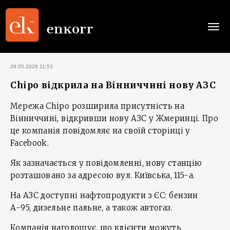
Togg
navi
29.05.2026 11:53
Chipo відкрила на Вінниччині нову АЗС
Мережа Chipo розширила присутність на
Вінниччині, відкривши нову АЗС у Жмеринці. Про
це компанія повідомляє на своїй сторінці у
Facebook.
Як зазначається у повідомленні, нову станцію
розташовано за адресою вул. Київська, 115-а.
На АЗС доступні нафтопродукти з ЄС: бензин
А-95, дизельне пальне, а також автогаз.
Компанія наголошує, що клієнти можуть