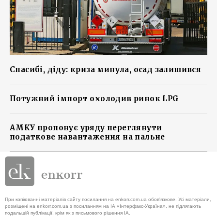
Спасибі, діду: криза минула, осад залишився
Потужний імпорт охолодив ринок LPG
АМКУ пропонує уряду переглянути
податкове навантаження на пальне
При копіюванні матеріалів сайту посилання на enkorr.com.ua обов'язкове. Усі матеріали,
розміщені на enkorr.com.ua з посиланням на ІА «Інтерфакс-Україна», не підлягають
подальшій публікації, крім як з письмового рішення ІА.