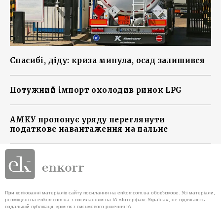
Спасибі, діду: криза минула, осад залишився
Потужний імпорт охолодив ринок LPG
АМКУ пропонує уряду переглянути
податкове навантаження на пальне
При копіюванні матеріалів сайту посилання на enkorr.com.ua обов'язкове. Усі матеріали,
розміщені на enkorr.com.ua з посиланням на ІА «Інтерфакс-Україна», не підлягають
подальшій публікації, крім як з письмового рішення ІА.