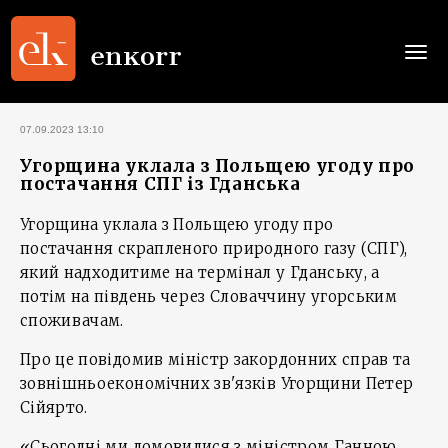
Togg
navi
07.09.2023 13:10
Угорщина уклала з Польщею угоду про
постачання CПГ із Гданська
Угорщина уклала з Польщею угоду про
постачання скрапленого природного газу (СПГ),
який надходитиме на термінал у Гданську, а
потім на південь через Словаччину угорським
споживачам.
Про це повідомив міністр закордонних справ та
зовнішньоекономічних зв'язків Угорщини Петер
Сійярто.
«Сьогодні ми домовилися з міністром Ганною