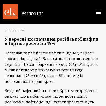
Togg
navi
03.10.2023 11:25
У вересні постачання російської нафти
в Індію зросло на 15%
Постачання російської нафти в Індію у вересні
зросло відразу на 15% після значного зниження в
серпні до 1,5 млн барелів на добу (б/д). Минулого
місяця експорт російської нафти до Індії
становив 1,78 млн б/д, пише Bloomberg із
посиланням на дані Kpler.
Ведучий нафтовий аналітик Kpler Віктор Катона
вважає, що найближчим часом постачання
російської нафти до Індії тільки зростатимуть