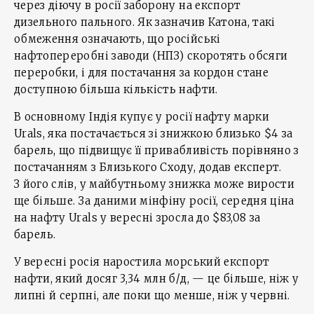
через діючу в росії заборону на експорт
дизельного пального. Як зазначив Катона, такі
обмеження означають, що російські
нафтопереробні заводи (НПЗ) скоротять обсяги
переробки, і для постачання за кордон стане
доступною більша кількість нафти.
В основному Індія купує у росії нафту марки
Urals, яка постачається зі знижкою близько $4 за
барель, що підвищує її привабливість порівняно з
постачанням з Близького Сходу, додав експерт.
З його слів, у майбутньому знижка може вирости
ще більше. За даними мінфіну росії, середня ціна
на нафту Urals у вересні зросла до $83,08 за
барель.
У вересні росія наростила морський експорт
нафти, який досяг 3,34 млн б/д, — це більше, ніж у
липні й серпні, але поки що менше, ніж у червні.