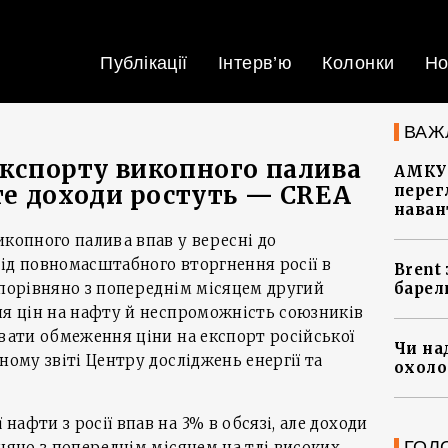
Публікації
Інтерв’ю
Колонки
Но
ВАЖ
експорту викопного палива
АМКУ 
оте доходи ростуть — CREA
перег
наван
икопного палива впав у вересні до
ід повномасштабного вторгнення росії в
Brent
 порівняно з попереднім місяцем другий
барел
ня цін на нафту й неспроможність союзників
увати обмеження ціни на експорт російської
Чи на
ному звіті Центру досліджень енергії та
охоло
афти з росії впав на 3% в обсязі, але доходи
ГОЛ
вняно з попереднім місяцем на тлі високих