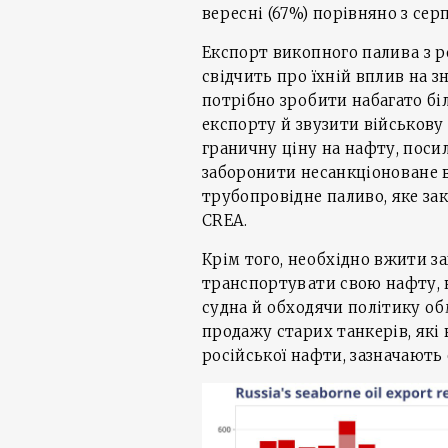
вересні (67%) порівняно з сер
Експорт викопного палива з р
свідчить про їхній вплив на 
потрібно зробити набагато бі
експорту й звузити військову
граничну ціну на нафту, поси
заборонити несанкціоноване в
трубопровідне паливо, яке за
CREA.
Крім того, необхідно вжити за
транспортувати свою нафту, н
судна й обходячи політику об
продажу старих танкерів, як
російської нафти, зазначають