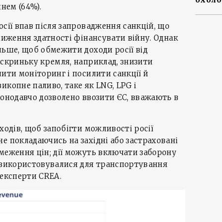
пнем (64%).
осії впав після запровадження санкцій, що
зниження здатності фінансувати війну. Однак
льше, щоб обмежити доходи росії від
 скриньку кремля, наприклад, знизити
лити моніторинг і посилити санкції й
икопне паливо, таке як LNG, LPG і
конодавчо дозволено ввозити ЄС, вважають в
ходів, щоб запобігти можливості росії
е покладаючись на західні або застраховані
меження цін; дії можуть включати заборону
і використовувалися для транспортування
 експерти CREA.