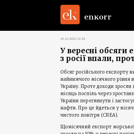
20.10.2023 11:53
У вересні обсяги 
з росії впали, пр
Обсяг російського експорту в
найнижчого місячного рівня в
Україну. Проте доходи зросли
місяць поспіль через зростан
України переглянути і застос
нафти. Про це йдеться у місяч
чистого повітря (CREA).
Щомісячний експорт морської н
зросли на 10% у вересні порі