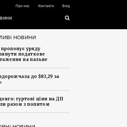
Про нас
Контакти
Вхід
вини
ЛИВІ НОВИНИ
пропонує уряду
лянути податкове
таження на пальне
 здорожчала до $83,29 за
ь
довго: гуртові ціни на ДП
ли разом з попитом
ОВНІ НОВИНИ