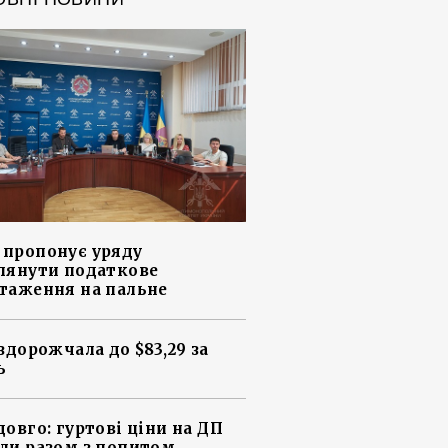
пропонує уряду
лянути податкове
таження на пальне
 здорожчала до $83,29 за
ь
довго: гуртові ціни на ДП
ли разом з попитом