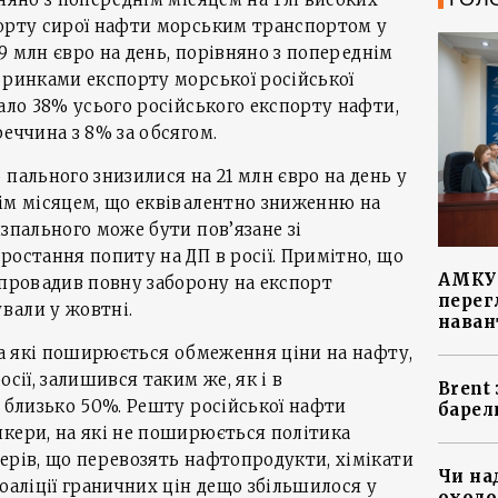
порту сирої нафти морським транспортом у
 19 млн євро на день, порівняно з попереднім
 ринками експорту морської російської
пало 38% усього російського експорту нафти,
реччина з 8% за обсягом.
 пального знизилися на 21 млн євро на день у
ім місяцем, що еквівалентно зниженню на
зпального може бути пов’язане зі
ростання попиту на ДП в росії. Примітно, що
АМКУ 
апровадив повну заборону на експорт
перег
ували у жовтні.
наван
 на які поширюється обмеження ціни на нафту,
осії, залишився таким же, як і в
Brent
і близько 50%. Решту російської нафти
барел
кери, на які не поширюється політика
ерів, що перевозять нафтопродукти, хімікати
Чи на
оаліції граничних цін дещо збільшилося у
охоло