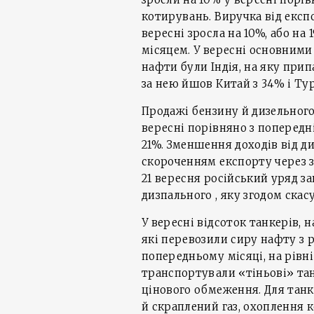
котирувань. Виручка від екс
вересні зросла на 10%, або на
місяцем. У вересні основними
нафти були Індія, на яку при
за нею йшов Китай з 34% і Ту
Продажі бензину й дизельного
вересні порівняно з попередн
21%. Зменшення доходів від ди
скороченням експорту через з
21 вересня російський уряд з
дизпального , яку згодом скас
У вересні відсоток танкерів,
які перевозили сиру нафту з р
попередньому місяці, на рівн
транспортували «тіньові» тан
цінового обмеження. Для танк
й скраплений газ, охоплення к