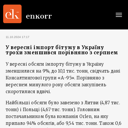
Togg
navi
11.10.2024 17:17
У вересні імпорт бітуму в Україну
трохи зменшився порівняно з серпнем
У вересні обсяги імпорту бітуму в Україну
зменшилися на 9%, до 10,1 тис. тонн, свідчать дані
Консалтингової групи «А-95». Порівняно з
вереснем минулого року обсяги закупівель
скоротилися вдвічі.
Найбільші обсяги було завезено з Литви (4,87 тис.
тонн) і Польщі (4,67 тис. тонн). Головним
постачальником була компанія Orlen, на яку
припало 94% обсягів, або 9,54 тис. тонн. Також 0,6