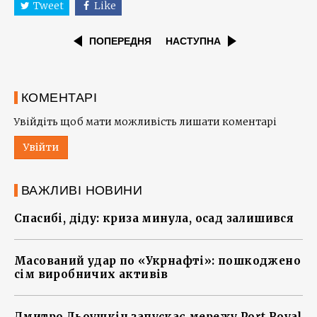
Tweet
Like
ПОПЕРЕДНЯ
НАСТУПНА
КОМЕНТАРІ
Увійдіть щоб мати можливість лишати коментарі
Увійти
ВАЖЛИВІ НОВИНИ
Спасибі, діду: криза минула, осад залишився
Масований удар по «Укрнафті»: пошкоджено
сім виробничих активів
Дмитро Льоушкін запускає мережу Port Royal