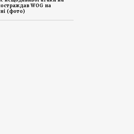
постраждав WOG на
ні (фото)