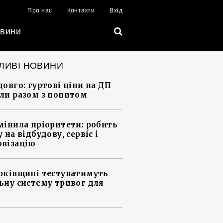
Про нас
Контакти
Вхід
вини
ЛИВІ НОВИНИ
довго: гуртові ціни на ДП
ли разом з попитом
мінила пріоритети: робить
 на відбудову, сервіс і
візацію
рківщині тестуватимуть
ьну систему тривог для