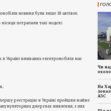
ГОЛ
омобілів новими були лише 18 автівок.
 місяця потрапили такі моделі:
 в Україні вживаних електромобілів має
Чи на
охоло
д.;
На Ха
локал
АЗС
ю першу реєстрацію в Україні пройшли майже
а акумуляторних джерелах живлення, з них
Під ч