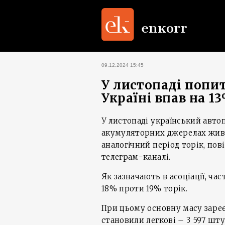
09.12.2024 15:45
У листопаді попит
Україні впав на 1
У листопаді український авто
акумуляторних джерелах живле
аналогічний період торік, по
телеграм-каналі.
Як зазначають в асоціації, ч
18% проти 19% торік.
При цьому основну масу зареє
становили легкові – 3 597 шт