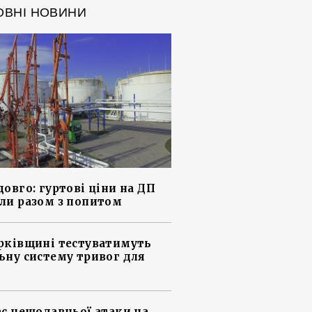
ОВНІ НОВИНИ
довго: гуртові ціни на ДП
ли разом з попитом
рківщині тестуватимуть
ьну систему тривог для
ас нещодавньої атаки на