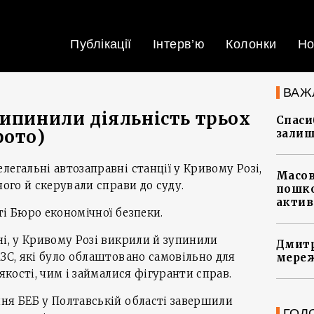
Публікації
Інтерв’ю
Колонки
Но
ВАЖ
рипинили діяльність трьох
Спасиб
фото)
залиш
легальні автозаправні станції у Кривому Розі,
Масов
ного й скерували справи до суду.
пошко
актив
ті Бюро економічної безпеки.
ні, у Кривому Розі викрили й зупинили
Дмитр
АЗС, які було облаштовано самовільно для
мереж
 якості, чим і займалися фігуранти справ.
ня БЕБ у Полтавській області завершили
ГОЛ