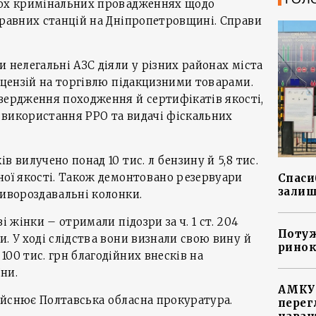
ьох кримінальних провадженнях щодо
правних станцій на Дніпропетровщині. Справи
 нелегальні АЗС діяли у різних районах міста
ліцензій на торгівлю підакцизними товарами.
вердження походження й сертифікатів якості,
з використання РРО та видачі фіскальних
в вилучено понад 10 тис. л бензину й 5,8 тис.
ної якості. Також демонтовано резервуари
Спасиб
залиш
ливороздавальні колонки.
і жінки – отримали підозри за ч. 1 ст. 204
Потуж
. У ході слідства вони визнали свою вину й
ринок
00 тис. грн благодійних внесків на
ни.
АМКУ 
ійснює Полтавська обласна прокуратура.
перег