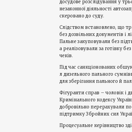
досудове розслідування у тр
незаконної діяльності автоза
скеровано до суду.
Слідством встановлено, що три
без дозвільних документів і 
Пальне закуповували без підт
а реалізовували за готівку бе
чеків.
Під час санкціонованих обшукі
л дизельного пального сумнів
для зберігання пального й па
Фігуранти справ – чоловік і дв
Кримінального кодексу України
добровільно перерахували по 1
підтримку Збройних сил Украї
Процесуальне керівництво зд