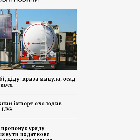
і, діду: криза минула, осад
ився
ний імпорт охолодив
 LPG
пропонує уряду
лянути податкове