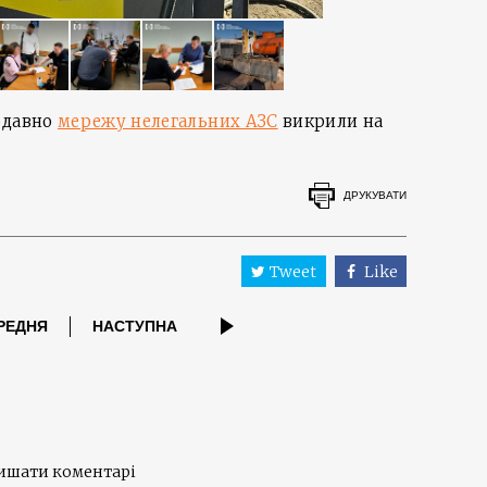
одавно
мережу нелегальних АЗС
викрили на
ДРУКУВАТИ
Tweet
Like
РЕДНЯ
НАСТУПНА
лишати коментарі