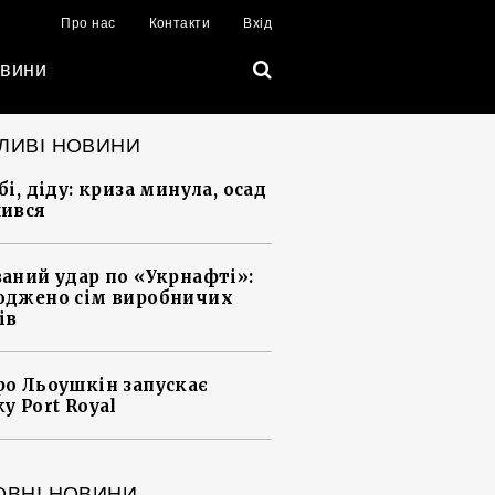
Про нас
Контакти
Вхід
вини
ЛИВІ НОВИНИ
і, діду: криза минула, осад
ився
аний удар по «Укрнафті»:
джено сім виробничих
ів
о Льоушкін запускає
у Port Royal
ОВНІ НОВИНИ