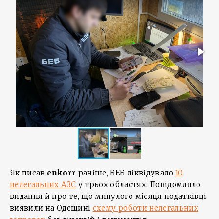
Як писав
enkorr
раніше, БЕБ ліквідувало
10
нелегальних АЗС
у трьох областях. Повідомляло
видання й про те, що минулого місяця податківці
виявили на Одещині
схему роботи нелегальних