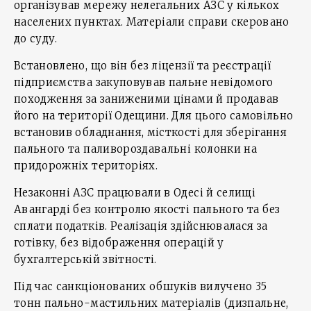
організував мережу нелегальних АЗС у кількох
населених пунктах. Матеріали справи скеровано
до суду.
Встановлено, що він без ліцензії та реєстрації
підприємства закуповував пальне невідомого
походження за заниженими цінами й продавав
його на території Одещини. Для цього самовільно
встановив обладнання, місткості для зберігання
пального та паливороздавальні колонки на
придорожніх територіях.
Незаконні АЗС працювали в Одесі й селищі
Авангарді без контролю якості пального та без
сплати податків. Реалізація здійснювалася за
готівку, без відображення операцій у
бухгалтерській звітності.
Під час санкціонованих обшуків вилучено 35
тонн пально-мастильних матеріалів (дизпальне,