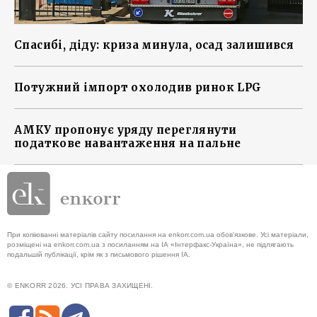
Спасибі, діду: криза минула, осад залишився
Потужний імпорт охолодив ринок LPG
АМКУ пропонує уряду переглянути
податкове навантаження на пальне
При копіюванні матеріалів сайту посилання на enkorr.com.ua обов'язкове. Усі матеріали,
розміщені на enkorr.com.ua з посиланням на ІА «Інтерфакс-Україна», не підлягають
подальшій публікації, крім як з письмового рішення ІА.
© ENKORR 2026. УСІ ПРАВА ЗАХИЩЕНІ.