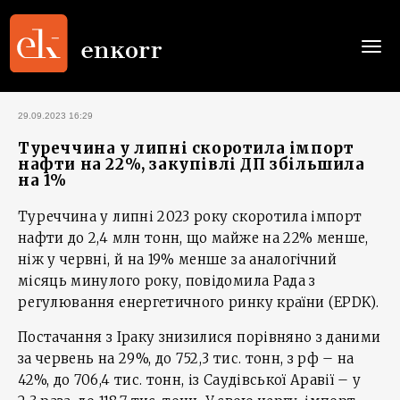
Togg
navi
29.09.2023 16:29
Туреччина у липні скоротила імпорт
нафти на 22%, закупівлі ДП збільшила
на 1%
Туреччина у липні 2023 року скоротила імпорт
нафти до 2,4 млн тонн, що майже на 22% менше,
ніж у червні, й на 19% менше за аналогічний
місяць минулого року, повідомила Рада з
регулювання енергетичного ринку країни (EPDK).
Постачання з Іраку знизилися порівняно з даними
за червень на 29%, до 752,3 тис. тонн, з рф – на
42%, до 706,4 тис. тонн, із Саудівської Аравії – у