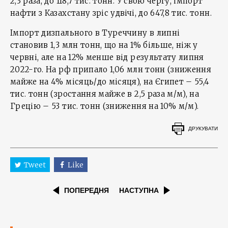
2,3 раза, до 118,7 тис. тонн. У свою чергу, імпорт
нафти з Казахстану зріс удвічі, до 647,8 тис. тонн.
Імпорт дизпального в Туреччину в липні
становив 1,3 млн тонн, що на 1% більше, ніж у
червні, але на 12% менше від результату липня
2022-го. На рф припало 1,06 млн тонн (зниження
майже на 4% місяць/до місяця), на Єгипет – 55,4
тис. тонн (зростання майже в 2,5 раза м/м), на
Грецію – 53 тис. тонн (зниження на 10% м/м).
ДРУКУВАТИ
Tweet
Like
ПОПЕРЕДНЯ
НАСТУПНА