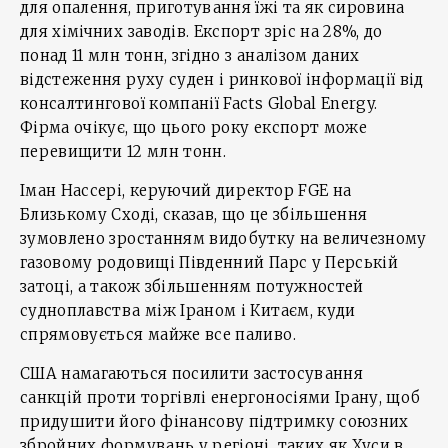
для опалення, приготування їжі та як сировина
для хімічних заводів. Експорт зріс на 28%, до
понад 11 млн тонн, згідно з аналізом даних
відстеження руху суден і ринкової інформації від
консалтингової компанії Facts Global Energy.
Фірма очікує, що цього року експорт може
перевищити 12 млн тонн.
Іман Нассері, керуючий директор FGE на
Близькому Сході, сказав, що це збільшення
зумовлено зростанням видобутку на величезному
газовому родовищі Південний Парс у Перській
затоці, а також збільшенням потужностей
судноплавства між Іраном і Китаєм, куди
спрямовується майже все паливо.
США намагаються посилити застосування
санкцій проти торгівлі енергоносіями Ірану, щоб
придушити його фінансову підтримку союзних
збройних формувань у регіоні, таких як Хуси в