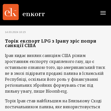
Togg
navi
14.03.2024 10:15
Торік експорт LPG з Ірану зріс попри
санкції США
Іран кидає виклик санкціям США різким
зростанням експорту скрапленого газу, що є
останньою ознакою того, що американський тиск
не в змозі підірвати продажі палива в Ісламській
Республіці, оскільки його роль у фінансуванні
регіональних збройних формувань стає під
пильну увагу, пише Bloomberg.
Торік Іран став найбільшим на Близькому Сході
постачальником палива, яке використовується