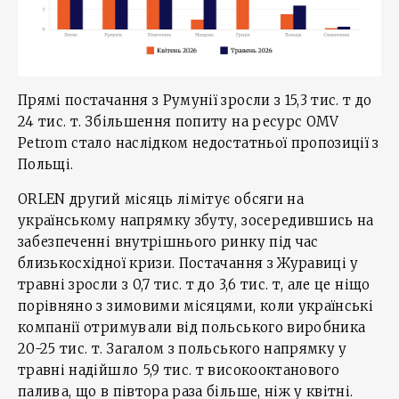
Прямі постачання з Румунії зросли з 15,3 тис. т до
24 тис. т. Збільшення попиту на ресурс OMV
Petrom стало наслідком недостатньої пропозиції з
Польщі.
ORLEN другий місяць лімітує обсяги на
українському напрямку збуту, зосередившись на
забезпеченні внутрішнього ринку під час
близькосхідної кризи. Постачання з Журавиці у
травні зросли з 0,7 тис. т до 3,6 тис. т, але це ніщо
порівняно з зимовими місяцями, коли українські
компанії отримували від польського виробника
20-25 тис. т. Загалом з польського напрямку у
травні надійшло 5,9 тис. т високооктанового
палива, що в півтора раза більше, ніж у квітні.