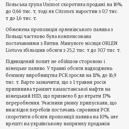
Польська група Unimot скоротила продажі на 16%,
до 0,66 тис. т, тоді як Citronex наростив з 0,7 тис.
т до 1,6 тис. т.
Обмежена пропозиція орленівського палива з
Польщі частково була компенсована
постачаннями з Литви. Минулого місяця ORLEN
Lietuva збільшив обсяги з 25,2 тис. т до 30,7 тис. т.
Підвищений попит не обійшов стороною і
німецьке паливо. У травні обсяги надходжень
бензину виробництва PCK зросли на 11%, до 16,9
тис. т. Варто зазначити, що з 1 травня росія
припинила транзит казахстанської нафти на
німецький НПЗ, що призвело б до втрати 17%
перероблення. Учасники ринку припускали, що
внаслідок перебоїв постачань сировини PCK
скоротити обсяги пропозиції палива на 10%, але
врешті на українському напрямку продажів