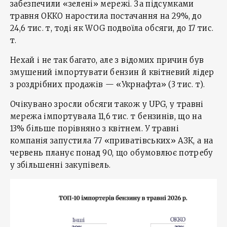
забезпечили «зелені» мережі. За підсумками
травня ОККО наростила постачання на 29%, до
24,6 тис. т, тоді як WOG подвоїла обсяги, до 17 тис.
т.
Нехай і не так багато, але з відомих причин був
змушений імпортувати бензин й квітневий лідер
з роздрібних продажів — «Укрнафта» (3 тис. т).
Очікувано зросли обсяги також у UPG, у травні
мережа імпортувала 11,6 тис. т бензинів, що на
13% більше порівняно з квітнем. У травні
компанія запустила 77 «приватівських» АЗК, а на
червень планує понад 90, що обумовлює потребу
у збільшенні закупівель.