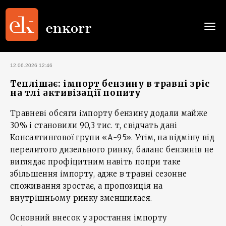
Togg
navi
12.06.2026 12:46
Теплішає: імпорт бензину в травні зріс
на тлі активізації попиту
Травневі обсяги імпорту бензину додали майже
30% і становили 90,3 тис. т, свідчать дані
Консалтингової групи «А-95». Утім, на відміну від
перелитого дизельного ринку, баланс бензинів не
виглядає профіцитним навіть попри таке
збільшення імпорту, адже в травні сезонне
споживання зростає, а пропозиція на
внутрішньому ринку зменшилася.
Основний внесок у зростання імпорту