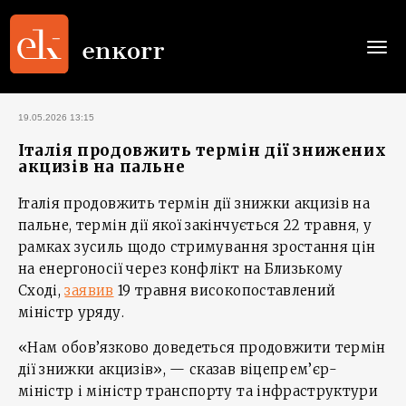
Togg
navi
19.05.2026 13:15
Італія продовжить термін дії знижених
акцизів на пальне
Італія продовжить термін дії знижки акцизів на
пальне, термін дії якої закінчується 22 травня, у
рамках зусиль щодо стримування зростання цін
на енергоносії через конфлікт на Близькому
Сході,
заявив
19 травня високопоставлений
міністр уряду.
«Нам обов’язково доведеться продовжити термін
дії знижки акцизів», — сказав віцепрем’єр-
міністр і міністр транспорту та інфраструктури