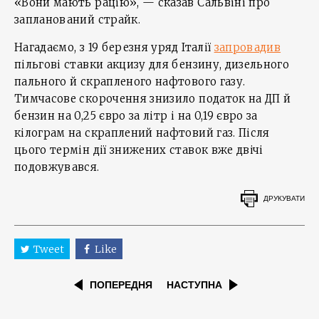
«Вони мають рацію», — сказав Сальвіні про
запланований страйк.
Нагадаємо, з 19 березня уряд Італії
запровадив
пільгові ставки акцизу для бензину, дизельного
пального й скрапленого нафтового газу.
Тимчасове скорочення знизило податок на ДП й
бензин на 0,25 євро за літр і на 0,19 євро за
кілограм на скраплений нафтовий газ. Після
цього термін дії знижених ставок вже двічі
подовжувався.
ДРУКУВАТИ
Tweet
Like
ПОПЕРЕДНЯ
НАСТУПНА