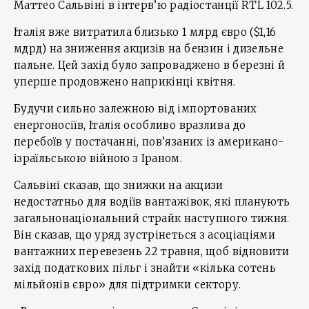
Маттео Сальвіні в інтерв’ю радіостанції RTL 102.5.
Італія вже витратила близько 1 млрд євро ($1,16
мдрд) на зниження акцизів на бензин і дизельне
пальне. Цей захід було запроваджено в березні й
уперше продовжено наприкінці квітня.
Будучи сильно залежною від імпортованих
енергоносіїв, Італія особливо вразлива до
перебоїв у постачанні, пов’язаних із американо-
ізраїльською війною з Іраном.
Сальвіні сказав, що знижки на акцизи
недостатньо для водіїв вантажівок, які планують
загальнонаціональний страйк наступного тижня.
Він сказав, що уряд зустрінеться з асоціаціями
вантажних перевезень 22 травня, щоб відновити
захід податкових пільг і знайти «кілька сотень
мільйонів євро» для підтримки сектору.