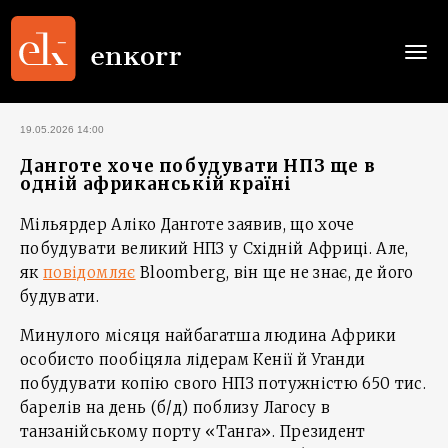
Togg
navi
19.05.2026 14:00
Данготе хоче побудувати НПЗ ще в
одній африканській країні
Мільярдер Аліко Данготе заявив, що хоче
побудувати великий НПЗ у Східній Африці. Але,
як
повідомляє
Bloomberg, він ще не знає, де його
будувати.
Минулого місяця найбагатша людина Африки
особисто пообіцяла лідерам Кенії й Уганди
побудувати копію свого НПЗ потужністю 650 тис.
барелів на день (б/д) поблизу Лагосу в
танзанійському порту «Танга». Президент