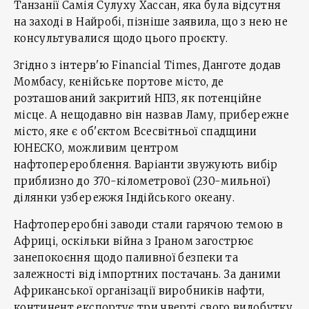
Танзанії Самія Сулуху Хассан, яка була відсутня
на заході в Найробі, пізніше заявила, що з нею не
консультувалися щодо цього проєкту.
Згідно з інтерв'ю Financial Times, Данготе додав
Момбасу, кенійське портове місто, де
розташований закритий НПЗ, як потенційне
місце. А нещодавно він назвав Ламу, прибережне
місто, яке є об'єктом Всесвітньої спадщини
ЮНЕСКО, можливим центром
нафтоперероблення. Варіанти звужують вибір
приблизно до 370-кілометрової (230-мильної)
ділянки узбережжя Індійського океану.
Нафтопереробні заводи стали гарячою темою в
Африці, оскільки війна з Іраном загострює
занепокоєння щодо паливної безпеки та
залежності від імпортних постачань. За даними
Африканської організації виробників нафти,
континент експортує три чверті свого видобутку