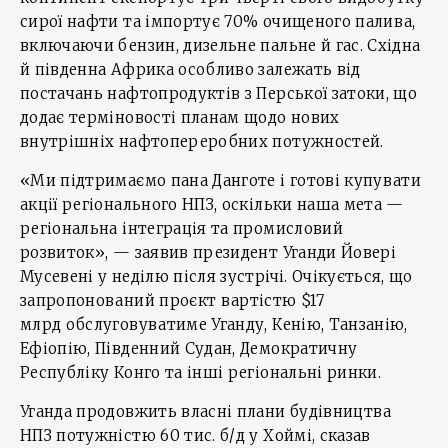
сирої нафти та імпортує 70% очищеного палива,
включаючи бензин, дизельне пальне й гас. Східна
й південна Африка особливо залежать від
постачань нафтопродуктів з Перської затоки, що
додає терміновості планам щодо нових
внутрішніх нафтопереробних потужностей.
«Ми підтримаємо пана Данготе і готові купувати
акції регіонального НПЗ, оскільки наша мета —
регіональна інтеграція та промисловий
розвиток», — заявив президент Уганди Йовері
Мусевені у неділю після зустрічі. Очікується, що
запропонований проєкт вартістю $17
млрд обслуговуватиме Уганду, Кенію, Танзанію,
Ефіопію, Південний Судан, Демократичну
Республіку Конго та інші регіональні ринки.
Уганда продовжить власні плани будівництва
НПЗ потужністю 60 тис. б/д у Хоймі, сказав