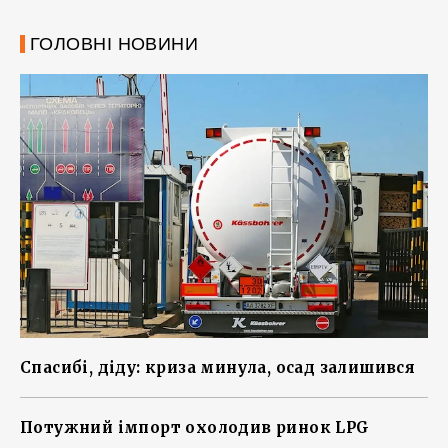
ГОЛОВНІ НОВИНИ
Спасибі, діду: криза минула, осад залишився
Потужний імпорт охолодив ринок LPG