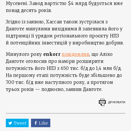
Мусевені. Завод вартістю $4 млрд будується вже
понад десять років.
Згідно із заявою, Хассан також зустрілася з
Данготе минулими вихідними й запевнила його у
підтримці її урядом регіонального проєкту НПЗ
й потенційних інвестицій у виробництво добрив.
Минулого року
enkorr
повідомляв
, що Аліко
Данготе оголосив про наміри розширити
потужність його НПЗ з 650 тис. б/д до 1,4 млн б/д.
На першому етапі потужність буде збільшено до
700 тис. б/д вже наступного року, а протягом
трьох років — подвоєно, заявив Данготе.
ДРУКУВАТИ
Tweet
Like